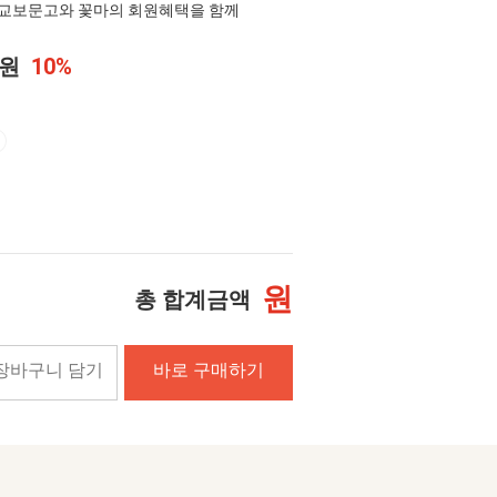
교보문고와 꽃마의 회원혜택을 함께
0원
10%
원
총 합계금액
장바구니 담기
바로 구매하기