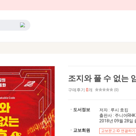
조지와 풀 수 없는 암
구매후기
0
개
(0)
ㆍ도서정보
저자 : 루시 호킹
출판사 : 주니어RHK
2018년 09월 28일 출
ㆍ교보회원
교보문고 ID 연결하기