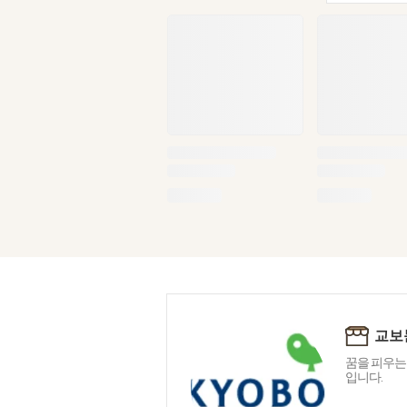
교보
꿈을 피우는
입니다.