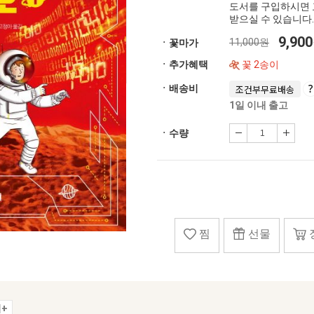
도서를 구입하시면 
받으실 수 있습니다.
9,90
11,000원
ㆍ꽃마가
ㆍ추가혜택
꽃 2송이
ㆍ배송비
조건부무료배송
1일 이내 출고
ㆍ수량
찜
선물
+