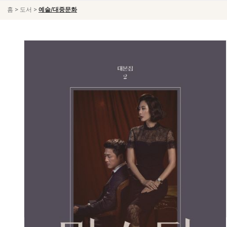
>
>
홈
도서
예술/대중문화