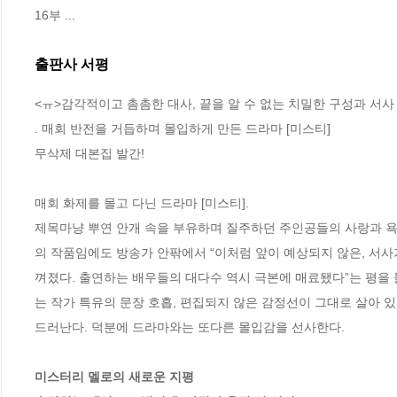
16부 ...
출판사 서평
<ㅠ>감각적이고 촘촘한 대사, 끝을 알 수 없는 치밀한 구성과 서사

. 매회 반전을 거듭하며 몰입하게 만든 드라마 [미스티]

무삭제 대본집 발간!

매회 화제를 몰고 다닌 드라마 [미스티]. 

제목마냥 뿌연 안개 속을 부유하며 질주하던 주인공들의 사랑과 욕
의 작품임에도 방송가 안팎에서 “이처럼 앞이 예상되지 않은, 서사
껴졌다. 출연하는 배우들의 대다수 역시 극본에 매료됐다”는 평을 
는 작가 특유의 문장 호흡, 편집되지 않은 감정선이 그대로 살아 
드러난다. 덕분에 드라마와는 또다른 몰입감을 선사한다.

미스터리 멜로의 새로운 지평
