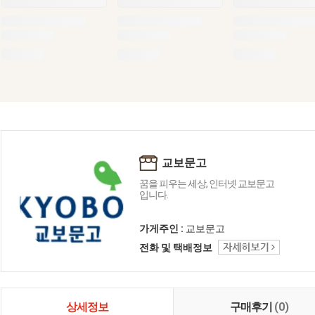
교보문고
꿈을 피우는 세상, 인터넷 교보문고
입니다.
가게주인 :
교보문고
전화 및 택배정보
상세정보
구매후기
(0)