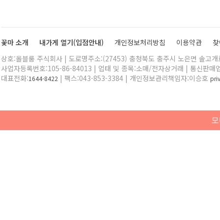
꽃마 소개
내가게 열기(입점안내)
개인정보처리방침
이용약관
찾
상호:올블룸 주식회사 | 도로명주소:(27453) 충청북도 충주시 노은면 솔고개로 
사업자등록번호:105-86-84013 | 업태 및 종목:소매/전자상거래 | 통신판매
대표전화:
| 팩스:043-853-3384 | 개인정보관리책임자:이승호
1644-8422
pr
모