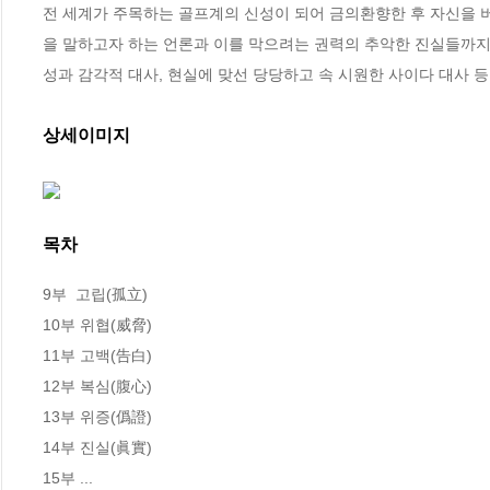
전 세계가 주목하는 골프계의 신성이 되어 금의환향한 후 자신을 
을 말하고자 하는 언론과 이를 막으려는 권력의 추악한 진실들까지
성과 감각적 대사, 현실에 맞선 당당하고 속 시원한 사이다 대사 
상세이미지
목차
9부  고립(孤立)

10부 위협(威脅)

11부 고백(告白)

12부 복심(腹心)

13부 위증(僞證)

14부 진실(眞實)

15부 ...
