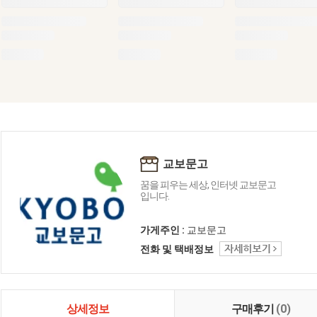
교보문고
꿈을 피우는 세상, 인터넷 교보문고
입니다.
가게주인 :
교보문고
전화 및 택배정보
상세정보
구매후기
(0)