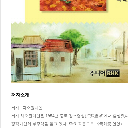
저자소개
저자 : 차오원쉬엔

저자 차오원쉬엔은 1954년 중국 강소염성(江蘇鹽城)에서 출생했
징작가협회 부주석을 맡고 있다. 주요 작품으로 《국화꽃 인형》, 