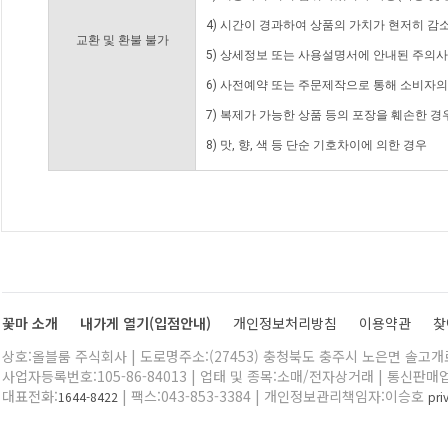
4) 시간이 경과하여 상품의 가치가 현저히 감
교환 및 환불 불가
5) 상세정보 또는 사용설명서에 안내된 주의사
6) 사전예약 또는 주문제작으로 통해 소비자
7) 복제가 가능한 상품 등의 포장을 훼손한 경
8) 맛, 향, 색 등 단순 기호차이에 의한 경우
꽃마 소개
내가게 열기(입점안내)
개인정보처리방침
이용약관
찾
상호:올블룸 주식회사 | 도로명주소:(27453) 충청북도 충주시 노은면 솔고개로 
사업자등록번호:105-86-84013 | 업태 및 종목:소매/전자상거래 | 통신판매
대표전화:
| 팩스:043-853-3384 | 개인정보관리책임자:이승호
1644-8422
pr