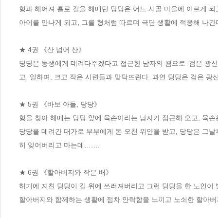
형과 헤어져 홀로 길을 헤매던 당당은 어느 시골 마을에 이르게 되
아이를 만나게 되고, 그를 형처럼 따르며 극단 생활에 적응해 나간다
★ 4권 《산 넘어 산》

딩딩은 동생에게 데려다주겠다고 접근한 남자의 꾐으로 ‘검은 광산’
고, 일하며, 크고 작은 시련들과 맞닥뜨린다. 과연 딩딩은 검은 광산
★ 5권 《바보 아들, 당당》

형을 찾아 헤매는 당당 앞에 육손이라는 남자가 접근해 오고, 육손
당당을 데려간 대가로 부부에게 돈 오천 위안을 받고, 당당은 그날
히 잊어버리고 마는데…….

★ 6권 《할아버지와 작은 배》

허기에 지친 딩딩이 길 위에 쓰러져버리고 그런 딩딩을 한 노인이 
할아버지와 함께하는 생활에 점차 안락함을 느끼고 노쇠한 할아버지는