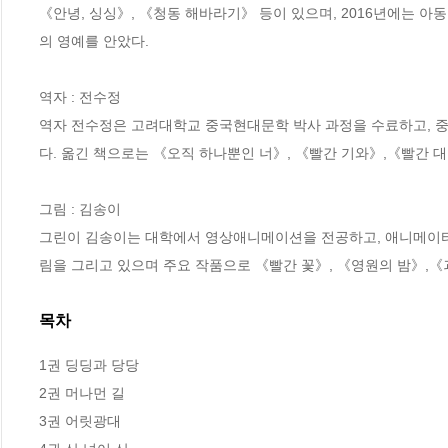
《안녕, 싱싱》, 《청동 해바라기》 등이 있으며, 2016년에는 
의 영예를 안았다.

역자 : 전수정

역자 전수정은 고려대학교 중국현대문학 박사 과정을 수료하고, 
다. 옮긴 책으로는 《오직 하나뿐인 너》, 《빨간 기와》,《빨간 대
그림 : 김송이

그린이 김송이는 대학에서 영상애니메이션을 전공하고, 애니메이터
림을 그리고 있으며 주요 작품으로 《빨간 꽃》, 《영원의 밤》,
목차
1권 딩딩과 당당

2권 머나먼 길

3권 어릿광대
