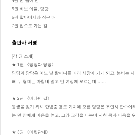
4권 산 넘어 산

5권 바보 아들, 당당

6권 할아버지와 작은 배

7권 집으로 가는 길
출판사 서평
[각 권 소개]

★ 1권 《딩딩과 당당》 

딩딩과 당당은 어느 날 할머니를 따라 시장에 가게 되고, 붐비는 사
해 두 형제는 마침내 멀고 먼 여정에 오르는데…….

★ 2권 《머나먼 길》

동생을 찾기 위해 한밤중 홀로 기차에 오른 딩딩은 우연히 판수어라
눈 먼 양에게 마음을 쏟고, 그와 교감을 나누며 지친 몸과 마음을 위
★ 3권 《어릿광대》 
