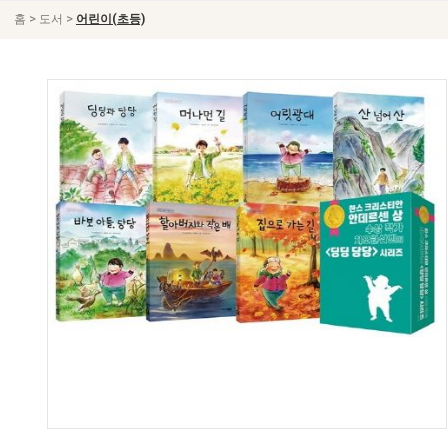
>
>
홈
도서
어린이(초등)