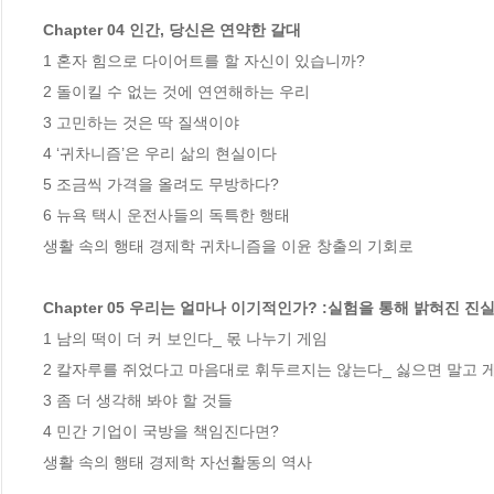
Chapter 04 인간, 당신은 연약한 갈대
1 혼자 힘으로 다이어트를 할 자신이 있습니까?

2 돌이킬 수 없는 것에 연연해하는 우리

3 고민하는 것은 딱 질색이야

4 ‘귀차니즘’은 우리 삶의 현실이다

5 조금씩 가격을 올려도 무방하다?

6 뉴욕 택시 운전사들의 독특한 행태

생활 속의 행태 경제학 귀차니즘을 이윤 창출의 기회로

Chapter 05 우리는 얼마나 이기적인가? :실험을 통해 밝혀진 진
1 남의 떡이 더 커 보인다_ 몫 나누기 게임

2 칼자루를 쥐었다고 마음대로 휘두르지는 않는다_ 싫으면 말고 게임 
3 좀 더 생각해 봐야 할 것들

4 민간 기업이 국방을 책임진다면?

생활 속의 행태 경제학 자선활동의 역사
