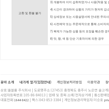
3) 개봉하여 이미 섭취하였거나 사용(착용 및 
4) 시간이 경과하여 상품의 가치가 현저히 감
교환 및 환불 불가
5) 상세정보 또는 사용설명서에 안내된 주의사
6) 사전예약 또는 주문제작으로 통해 소비자
7) 복제가 가능한 상품 등의 포장을 훼손한 경
8) 맛, 향, 색 등 단순 기호차이에 의한 경우
꽃마 소개
내가게 열기(입점안내)
개인정보처리방침
이용약관
찾
상호:올블룸 주식회사 | 도로명주소:(27453) 충청북도 충주시 노은면 솔고개로 
사업자등록번호:105-86-84013 | 업태 및 종목:소매/전자상거래 | 통신판매
대표전화:
| 팩스:043-853-3384 | 개인정보관리책임자:이승호
1644-8422
pr