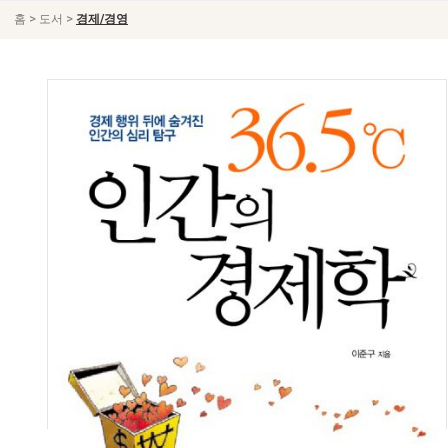
>
>
홈
도서
경제/경영