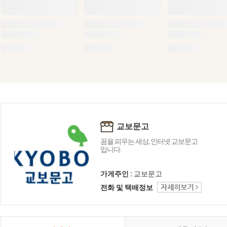
교보문고
꿈을 피우는 세상, 인터넷 교보문고
입니다.
가게주인 :
교보문고
전화 및 택배정보