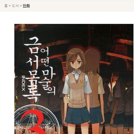
>
>
홈
도서
만화