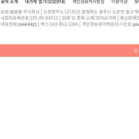
꽃마 소개
내가게 열기(입점안내)
개인정보처리방침
이용약관
찾
상호:올블룸 주식회사 | 도로명주소:(27453) 충청북도 충주시 노은면 솔고개로 
사업자등록번호:105-86-84013 | 업태 및 종목:소매/전자상거래 | 통신판매
대표전화:
| 팩스:043-853-3384 | 개인정보관리책임자:이승호
1644-8422
pr
모