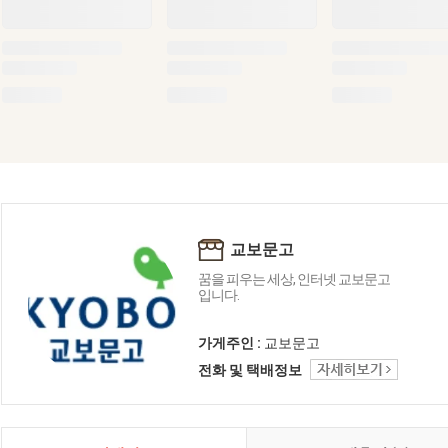
교보문고
꿈을 피우는 세상, 인터넷 교보문고
입니다.
가게주인 :
교보문고
전화 및 택배정보