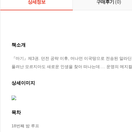
상세정보
구매후기
(0)
책소개
『마기』제3권. 던전 공략 이후, 머나먼 이국땅으로 전송된 알라딘.
풀려난 모르지아도 새로운 인생을 찾아 떠나는데…. 운명의 메지컬
상세이미지
목차
18번째 밤 루프
