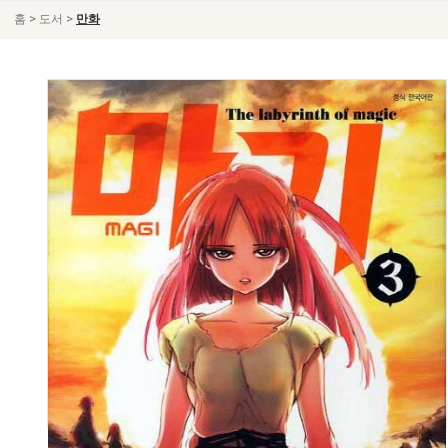
>
>
홈
도서
만화