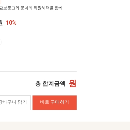
교보문고와 꽃마의 회원혜택을 함께
0원
10%
원
총 합계금액
장바구니 담기
바로 구매하기