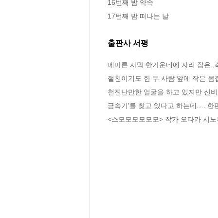
16번째 밤 약속

17번째 밤 떠나는 날
출판사 서평
메마른 사막 한가운데에 자리 잡은, 
절친이기도 한 두 사람 앞에 작은 몸
천진난만한 얼굴을 하고 있지만 신비한
금속기’를 찾고 있다고 하는데…. 한
<스모모모모모모> 작가 오타카 시노