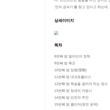
‘진의 금속기’를 찾고 있다고 하는데…
상세이미지
목차
8번째 밤 알라딘의 정체

9번째 밤 폭군

10번째 밤 망향(望鄕)

11번째 밤 네크로폴리스

12번째 밤 목숨을 걸어야 하는 장소

13번째 밤 창세의 마법사

14번째 밤 던전의 주인

15번째 밤 클리어(완전 공략)
