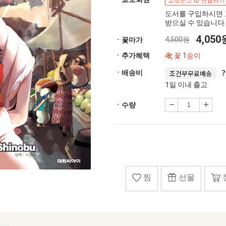
교보문고 ID 연결하기
도서를 구입하시면 
받으실 수 있습니다.
4,05
4,500원
ㆍ꽃마가
ㆍ추가혜택
꽃 1송이
ㆍ배송비
조건부무료배송
1일 이내 출고
ㆍ수량
찜
선물