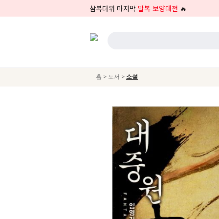
삼복더위 마지막
말복 보양대전
🔥
>
>
홈
도서
소설