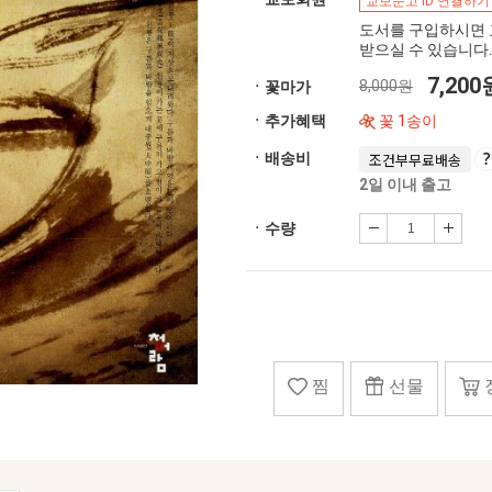
교보문고 ID 연결하기
도서를 구입하시면 
받으실 수 있습니다.
7,20
8,000원
ㆍ꽃마가
ㆍ추가혜택
꽃 1송이
ㆍ배송비
조건부무료배송
2일 이내 출고
ㆍ수량
찜
선물