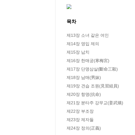
목차
제13장 소녀 같은 여인

제14장 영입 제의

제15장 납치

제16장 한매궁(寒梅宮)

제17장 단명삼살(斷命三殺)

제18장 남매(男妹)

제19장 견습 조원(見習組員)

제20장 항명(抗命)

제21장 분타주 강무교(姜武矯)

제22장 부조장

제23장 제자들

제24장 정의(正義)