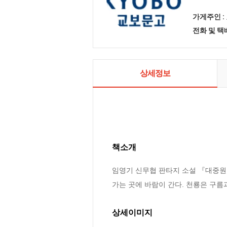
가게주인 :
전화 및 
상세정보
책소개
임영기 신무협 판타지 소설 『대중원』
가는 곳에 바람이 간다. 천룡은 구름
상세이미지