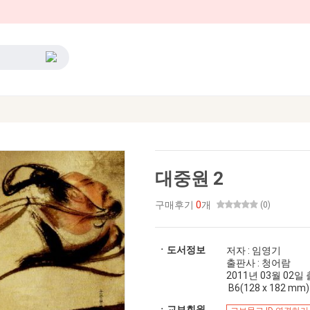
대중원 2
구매후기
0
개
(0)
ㆍ도서정보
저자 : 임영기
출판사 : 청어람
2011년 03월 02일 출간
B6(128 x 182 mm)
ㆍ교보회원