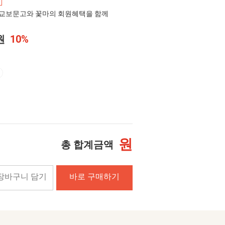
교보문고와 꽃마의 회원혜택을 함께
0원
10%
원
총 합계금액
장바구니 담기
바로 구매하기