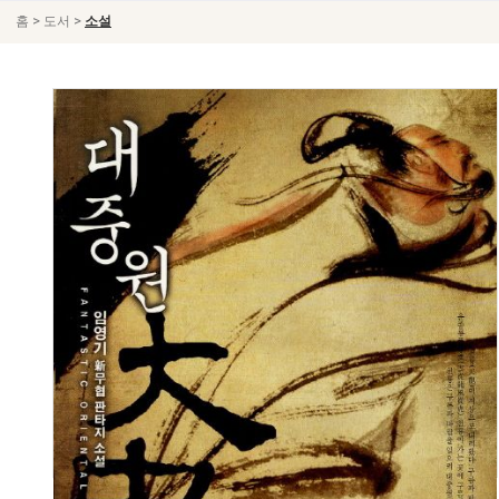
>
>
홈
도서
소설