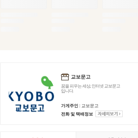
교보문고
꿈을 피우는 세상, 인터넷 교보문고
입니다.
가게주인 :
교보문고
전화 및 택배정보