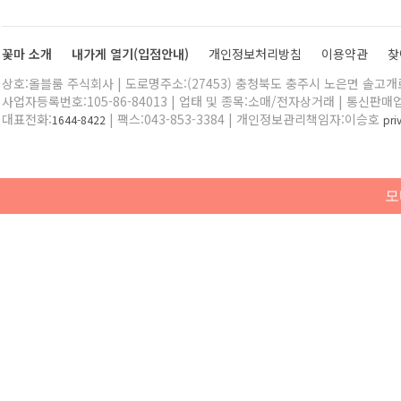
꽃마 소개
내가게 열기(입점안내)
개인정보처리방침
이용약관
찾
상호:올블룸 주식회사 | 도로명주소:(27453) 충청북도 충주시 노은면 솔고개로 
사업자등록번호:105-86-84013 | 업태 및 종목:소매/전자상거래 | 통신판매
대표전화:
| 팩스:043-853-3384 | 개인정보관리책임자:이승호
1644-8422
pr
모