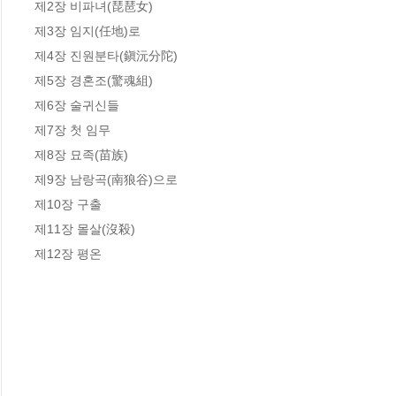
제2장 비파녀(琵琶女)

제3장 임지(任地)로

제4장 진원분타(鎭沅分陀)

제5장 경혼조(驚魂組)

제6장 술귀신들

제7장 첫 임무

제8장 묘족(苗族)

제9장 남랑곡(南狼谷)으로

제10장 구출

제11장 몰살(沒殺)

제12장 평온