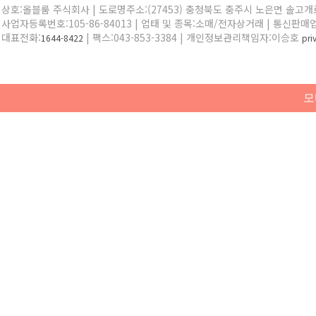
상호:올블룸 주식회사 | 도로명주소:(27453) 충청북도 충주시 노은면 솔고개로 
사업자등록번호:105-86-84013 | 업태 및 종목:소매/전자상거래 | 통신판매
대표전화:
| 팩스:043-853-3384 | 개인정보관리책임자:이승호
1644-8422
pr
모