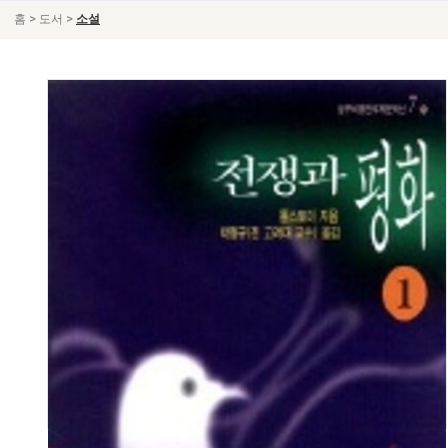
>
>
홈
도서
소설