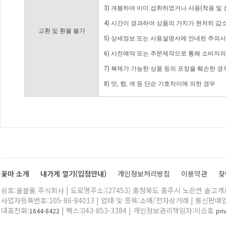
3) 개봉하여 이미 섭취하였거나 사용(착용 및 
4) 시간이 경과하여 상품의 가치가 현저히 감
교환 및 환불 불가
5) 상세정보 또는 사용설명서에 안내된 주의사
6) 사전예약 또는 주문제작으로 통해 소비자
7) 복제가 가능한 상품 등의 포장을 훼손한 경
8) 맛, 향, 색 등 단순 기호차이에 의한 경우
꽃마 소개
내가게 열기(입점안내)
개인정보처리방침
이용약관
찾
상호:올블룸 주식회사 | 도로명주소:(27453) 충청북도 충주시 노은면 솔고개로 
사업자등록번호:105-86-84013 | 업태 및 종목:소매/전자상거래 | 통신판매
대표전화:
| 팩스:043-853-3384 | 개인정보관리책임자:이승호
1644-8422
pr