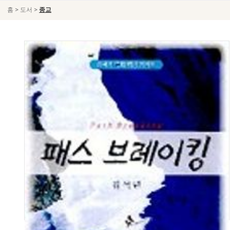
>
>
홈
도서
종교