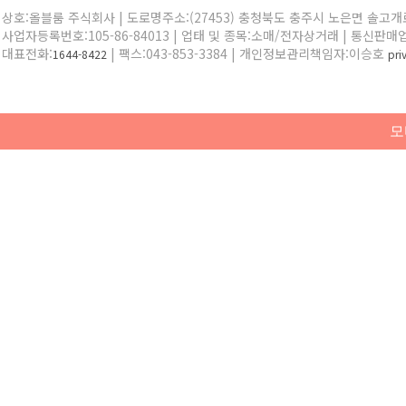
상호:올블룸 주식회사 | 도로명주소:(27453) 충청북도 충주시 노은면 솔고개로 
사업자등록번호:105-86-84013 | 업태 및 종목:소매/전자상거래 | 통신판매
대표전화:
| 팩스:043-853-3384 | 개인정보관리책임자:이승호
1644-8422
pr
모