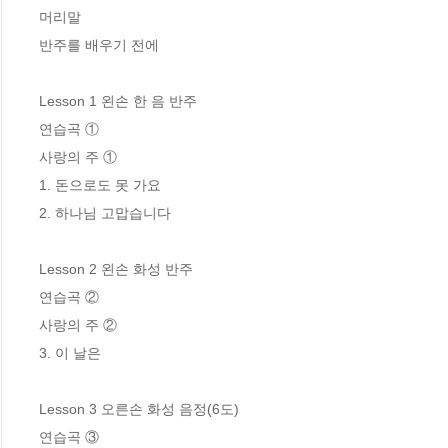
머리말

반주를 배우기 전에

Lesson 1 왼손 한 음 반주

연습곡 ①

사랑의 주 ①

1. 돈으로도 못 가요

2. 하나님 고맙습니다

Lesson 2 왼손 화성 반주

연습곡 ②

사랑의 주 ②

3. 이 날은

Lesson 3 오른손 화성 음정(6도)

연습곡 ③
