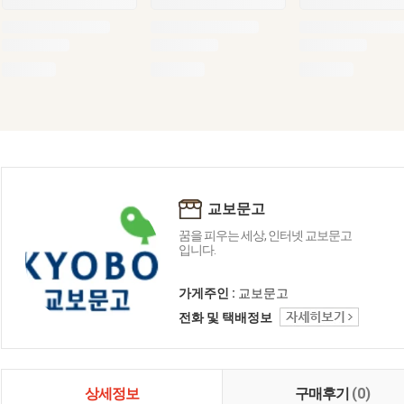
교보문고
꿈을 피우는 세상, 인터넷 교보문고
입니다.
가게주인 :
교보문고
전화 및 택배정보
상세정보
구매후기
(0)