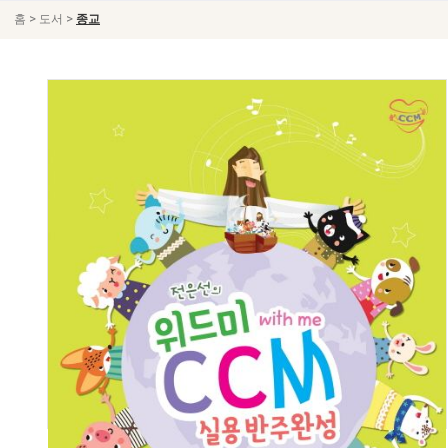
>
>
홈
도서
종교