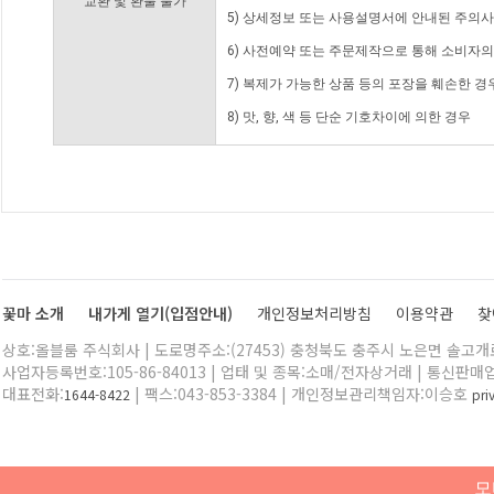
교환 및 환불 불가
5) 상세정보 또는 사용설명서에 안내된 주의사
6) 사전예약 또는 주문제작으로 통해 소비자
7) 복제가 가능한 상품 등의 포장을 훼손한 경
8) 맛, 향, 색 등 단순 기호차이에 의한 경우
꽃마 소개
내가게 열기(입점안내)
개인정보처리방침
이용약관
찾
상호:올블룸 주식회사 | 도로명주소:(27453) 충청북도 충주시 노은면 솔고개로 
사업자등록번호:105-86-84013 | 업태 및 종목:소매/전자상거래 | 통신판매
대표전화:
| 팩스:043-853-3384 | 개인정보관리책임자:이승호
1644-8422
pr
모