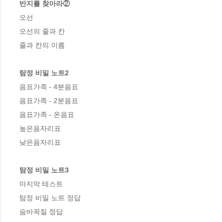
반지를 찾아라②
오선

오선의 줄과 칸

줄과 칸의 이름

탐정 비밀 노트2
음표가족 - 4분음표

음표가족 - 2분음표

음표가족 - 온음표

높은음자리표

낮은음자리표

탐정 비밀 노트3
마지막 테스트

탐정 비밀 노트 정답

숨바꼭질 정답
