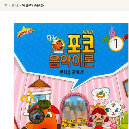
>
>
홈
도서
예술/대중문화