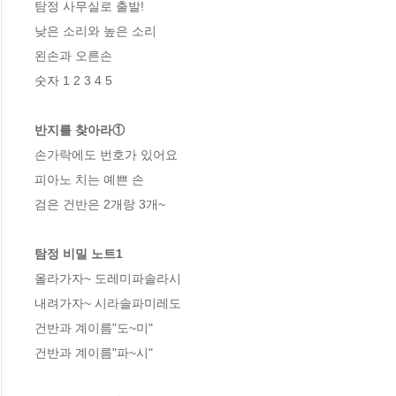
탐정 사무실로 출발!

낮은 소리와 높은 소리

왼손과 오른손

숫자 1 2 3 4 5

반지를 찾아라①
손가락에도 번호가 있어요

피아노 치는 예쁜 손

검은 건반은 2개랑 3개~

탐정 비밀 노트1
올라가자~ 도레미파솔라시

내려가자~ 시라솔파미레도

건반과 계이름"도~미"

건반과 계이름"파~시"
