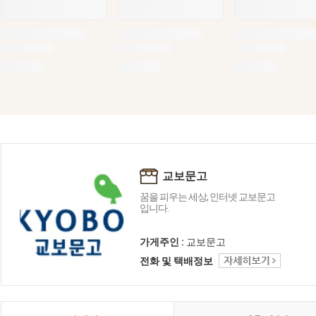
교보문고
꿈을 피우는 세상, 인터넷 교보문고
입니다.
가게주인 :
교보문고
전화 및 택배정보