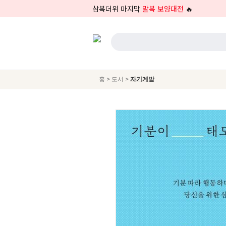
삼복더위 마지막
말복 보양대전
🔥
>
>
홈
도서
자기계발