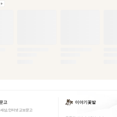
+
문고
이야기꽃밭
 세상, 인터넷 교보문고