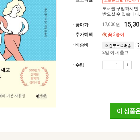
교보문고 ID 연결하기
도서를 구입하시면 
받으실 수 있습니다.
15,3
17,000원
ㆍ꽃마가
ㆍ추가혜택
꽃 3송이
ㆍ배송비
조건부무료배송
2일 이내 출고
ㆍ수량