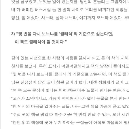
엇을 꿈꾸었고, 무엇을 잃어 왔는지를. 당신의 흔들리는 그림자에
내 가 버리던 버스처럼 늘 한 발짝 차이로 우리를 비껴가던 희망들.
당신, 참 애썼다. 사느라, 살아 내느라, 여기까지 오느라 애썼다. 부
3) “몇 번을 다시 보느냐를 ‘클래식’의 기준으로 삼는다면, 

   이 책도 클래식이 될 것이다.” 
깊이 있는 시선으로 한 사람의 마음을 끝까지 파고 든 이 책에 대해 
찬사를 보냈다. 특히 표지가 너덜너덜해지고 책의 낱장이 뜯어지도록
“몇 번을 다시 보느냐를 ‘클래식’의 기준으로 삼는다면, 이 책도 클래식
님은 진정성이 담긴 글이 참된 글이라 했다. 내겐 정희재의 글이 그렇다.(
“책 속 모든 문장이 빛나는 이런 책은 아주 드물게 만나는 행운과 같다.(d
“고개가 끄덕여지고, 가슴이 먹먹해지다가 왈칵 눈물을 쏟게 만든 책.(h
“한 인간의 마음을 알아주는 글들, 나는 그만 책을 가슴에 품고 말았다.(
“수십 권의 책을 넘길 때 아주 가끔 한 번씩 만날 수 있는, 오랜 시간 
“한번 읽고 책장에 꽂아 두기 아까운 구절들이 아직도 마음속에 맴돌고 있