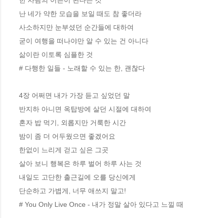
난 네가 약한 모습을 보일 때도 참 좋더라 

사소하지만 눈부셨던 순간들에 대하여 

굳이 여행을 떠나야만 알 수 있는 건 아니다 

삶이란 이토록 심플한 것

# 다행한 일들 - 노래할 수 있는 한, 괜찮다

4장 어쩌면 내가 가장 듣고 싶었던 말

반지하 아니면 옥탑방에 살던 시절에 대하여 

혼자 밥 먹기, 외롭지만 거룩한 시간 

밤이 좀 더 어두웠으면 좋겠어요 

한없이 느리게 걷고 싶은 그곳 

살아 보니 행복은 하루 벌어 하루 사는 것

내일도 고단한 출근길에 오를 당신에게 

단순하고 가볍게, 너무 애쓰지 말고! 

# You Only Live Once - 내가 정말 살아 있다고 느낄 때