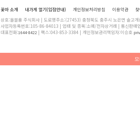
꽃마 소개
내가게 열기(입점안내)
개인정보처리방침
이용약관
찾
상호:올블룸 주식회사 | 도로명주소:(27453) 충청북도 충주시 노은면 솔고개로 
사업자등록번호:105-86-84013 | 업태 및 종목:소매/전자상거래 | 통신판매
대표전화:
| 팩스:043-853-3384 | 개인정보관리책임자:이승호
1644-8422
pr
모