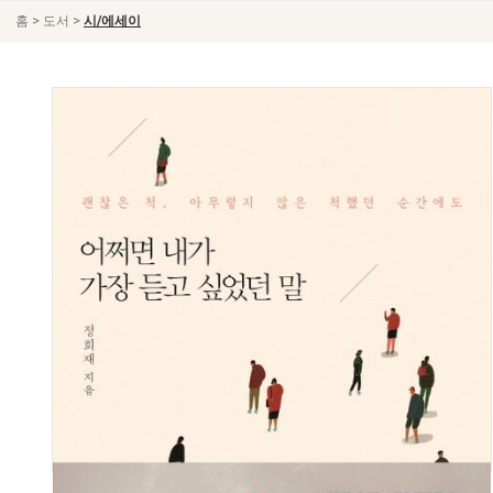
>
>
홈
도서
시/에세이