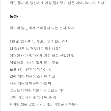
취인 동시에, 당신에게 가장 들려주고 싶은 이야기이기도 하다.”
목차
작가의 말 _ 네가 스며들자 나는 번져 갔다 

1장 왜 당신은 늘 괜찮다고 말하나요?

왜 당신은 늘 괜찮다고 말하나요? 

어쩌면 내가 엄마에게 가장 하고 싶었던 말

이별하고 나서야 알게 되는 것들 

쓸모 있는 인간이 된다는 것

일에 대한 지극히 소박한 진실 

사람 때문에 마음이 다칠 때

그들도 나처럼 서툴러서 그랬을 거야

그해 겨울이 내게 일깨워 준 것

# 이번 생은 망했다 - 그래도 여행은 계속된다 
