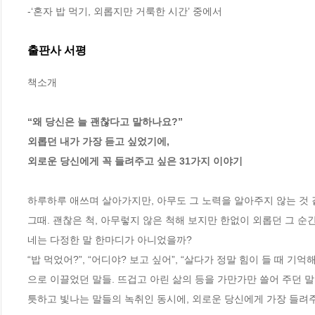
-‘혼자 밥 먹기, 외롭지만 거룩한 시간’ 중에서
출판사 서평
책소개

“왜 당신은 늘 괜찮다고 말하나요?”

외롭던 내가 가장 듣고 싶었기에, 

외로운 당신에게 꼭 들려주고 싶은 31가지 이야기
하루하루 애쓰며 살아가지만, 아무도 그 노력을 알아주지 않는 것 같
그때. 괜찮은 척, 아무렇지 않은 척해 보지만 한없이 외롭던 그 
네는 다정한 말 한마디가 아니었을까?

“밥 먹었어?”, “어디야? 보고 싶어”, “살다가 정말 힘이 들 때 
으로 이끌었던 말들. 뜨겁고 아린 삶의 등을 가만가만 쓸어 주던 말들
틋하고 빛나는 말들의 녹취인 동시에, 외로운 당신에게 가장 들려주