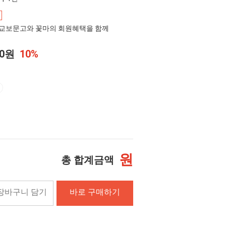
교보문고와 꽃마의 회원혜택을 함께
00원
10%
원
총 합계금액
장바구니 담기
바로 구매하기