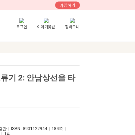
가입하기
로그인
이야기꽃밭
장바구니
류기 2: 안남상선을 타
 | ISBN : 8901122944 | 184쪽 |
 | 1판