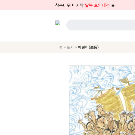
삼복더위 마지막
말복 보양대전
🔥
>
>
홈
도서
어린이(초등)