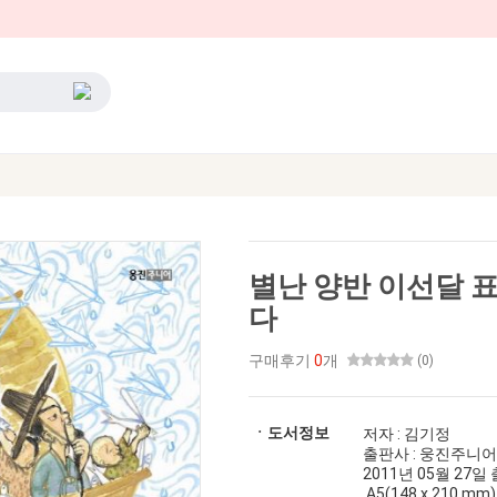
별난 양반 이선달 표
다
구매후기
0
개
(0)
ㆍ도서정보
저자 : 김기정
출판사 : 웅진주니어
2011년 05월 27일 출간
A5(148 x 210 mm)