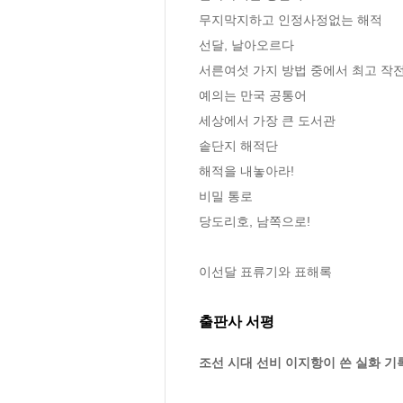
무지막지하고 인정사정없는 해적

선달, 날아오르다

서른여섯 가지 방법 중에서 최고 작전
예의는 만국 공통어

세상에서 가장 큰 도서관

솥단지 해적단

해적을 내놓아라!

비밀 통로

당도리호, 남쪽으로!

이선달 표류기와 표해록
출판사 서평
조선 시대 선비 이지항이 쓴 실화 기