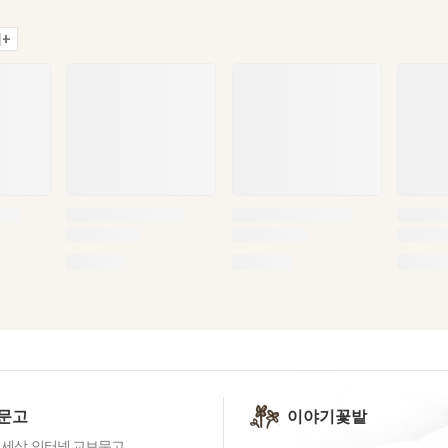
+
문고
이야기꽃밭
 세상, 인터넷 교보문고