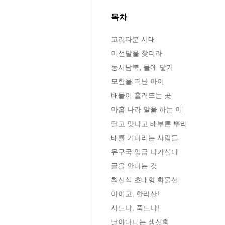
목차
고리타분 시대

이선달을 찾더라

동서남북, 물에 닿기

모험을 떠난 아이

배들이 흘러드는 곳

아홉 나라 말을 하는 이

달고 맛나고 배부른 뿌리

배를 기다리는 사람들

유구국 임금 나가신다

글을 안다는 것

최신식 초대형 화물선

아이고, 한라산!

사느냐, 죽느냐!

날아다니는 생선회
