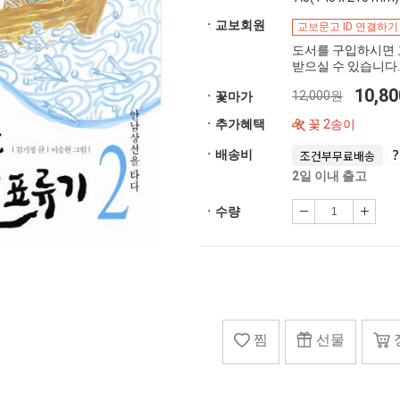
ㆍ교보회원
교보문고 ID 연결하기
도서를 구입하시면 
받으실 수 있습니다.
10,8
12,000원
ㆍ꽃마가
ㆍ추가혜택
꽃 2송이
ㆍ배송비
조건부무료배송
2일 이내 출고
ㆍ수량
찜
선물