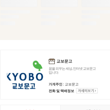
교보문고
꿈을 피우는 세상, 인터넷 교보문고
입니다.
가게주인 :
교보문고
전화 및 택배정보