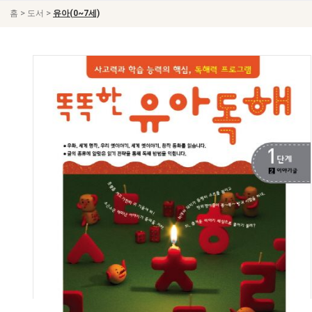
>
>
홈
도서
유아(0~7세)