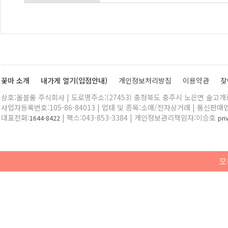
꽃마 소개
내가게 열기(입점안내)
개인정보처리방침
이용약관
찾
상호:올블룸 주식회사 | 도로명주소:(27453) 충청북도 충주시 노은면 솔고개로 
사업자등록번호:105-86-84013 | 업태 및 종목:소매/전자상거래 | 통신판매
대표전화:
| 팩스:043-853-3384 | 개인정보관리책임자:이승호
1644-8422
pr
모