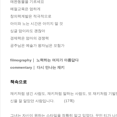
애완동물을 기르세요

예절교육은 엄하게 

창의력계발은 적극적으로 

아이와 노는 시간은 아끼지 말 것 

싱글 맘이라도 괜찮아 

경제력은 엄마의 경쟁력 

공주님은 예술가 왕자님은 모험가 

filmography｜ 노력하는 여자가 아름답다  

commentary｜ 다시 만나는 재키 
책속으로
재키처럼 생긴 사람도, 재키처럼 말하는 사람도, 또 재키처럼 기발
신을 잘 알았던 사람입니다.         (17쪽)
그녀는 자신이 원하는 스타일을 정확히 알고 있었다. 꾸민 티가 나