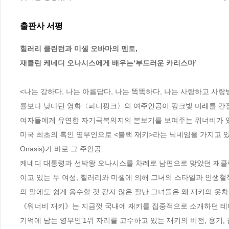
출판사 서평
힐러리 클린턴과 미셸 오바마의 멘토, 

재클린 케네디 오나시스에게 배우는‘부드러운 카리스마’
<나는 강하다, 나는 아름답다, 나는 똑똑하다, 나는 사랑하고 사
률보다 낮다던 영화〈파니핑크〉의 여주인공이 핑크빛 미래를 간절히
여자들에게 유연한 자기극복의지의 본보기를 보여주는 워너비가 있다
미국 최초의 흑인 영부인으로 <블랙 재키>라는 닉네임을 가지고 있는 미
Onasis)가 바로 그 주인공.  

케네디 대통령과 선박왕 오나시스를 차례로 남편으로 맞았던 재클린
이고 있는 두 여성, 힐러리와 미셸에 의해 그녀의 스타일과 인생철
의 말에도 쉽게 응수할 것 같지 않은 잘난 그녀들은 왜 재키의 옷차림
《워너비 재키》는 지금껏 국내에 재키를 집중적으로 소개하던 테마인
기억에 남는 영부인'1위 자리를 고수하고 있는 재키의 비전, 용기