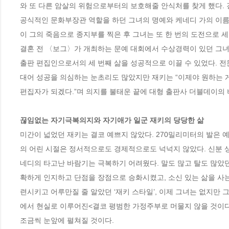
와 또 다른 암살의 위험으로부터의 보호해줄 안식처를 찾게 했다.
공식적인 문화부장관 역할을 하던 그녀의 명예와 케네디 가의 이
이 그의 죽음으로 종지부를 찍은 후 그녀는 또 한 번의 도전으로 세
결혼 전 〈보그〉가 개최하는 문예 대회에서 수상경력이 있던 그녀는
출판 편집인으로서의 세 번째 삶을 성공적으로 이끌 수 있었다. 전
대어 성공을 의심하는 눈초리도 많았지만 재키는 “이제야 원하는 게 
편집자가 되겠다.”며 의지를 불태운 끝에 대형 출판사 더블데이의 
끊임없는 자기극복의지와 자기애가 일군 재키의 당당한 삶 
미간이 넓었던 재키는 결코 예쁘지 않았다. 270밀리미터의 발은 
의 어린 시절은 정서적으로도 경제적으로도 넉넉지 않았다. 신분 
네디의 타고난 바람기는 극복하기 어려웠다. 말도 많고 탈도 많았던
확하게 인지하고 단점을 장점으로 승화시켰고, 소신 있는 삶을 사는
련시키고 어루만질 줄 알았던 ‘재키 스타일’, 이제 그녀는 없지만
에서 현실로 이루어진<결코 평범한 가정주부로 머물지 않을 것이다
조금씩 눈앞에 펼쳐질 것이다.