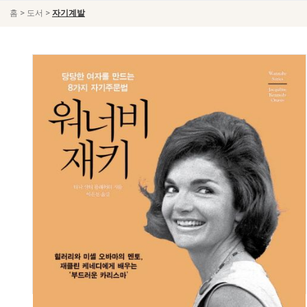
>
>
홈
도서
자기계발