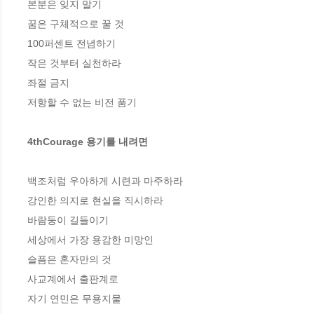
본분은 잊지 말기 

꿈은 구체적으로 꿀 것  

100퍼센트 전념하기 

작은 것부터 실천하라 

좌절 금지 

저항할 수 없는 비전 품기 

4thCourage 용기를 내려면 
백조처럼 우아하게 시련과 마주하라 

강인한 의지로 현실을 직시하라 

바람둥이 길들이기 

세상에서 가장 용감한 미망인 

슬픔은 혼자만의 것

사교계에서 출판계로 

자기 연민은 무용지물 
