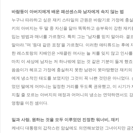
바람둥이 아버지에게 배운 패션센스와 남자에게 속지 않는 법
누구나 따라하고 싶은 재키 스타일의 근원은 바람기로 가정에 충실
키의 아버지는 두 딸 중 자신을 닮아 똑똑하고 승부욕이 강한 재키
입는 방법과 매너를 가르쳤다. 특히 그는 “남자를 믿지 말아라. 결
말아라.”며 ‘등대 같은 표정’을 가르쳤다. 이러한 애티튜드는 후에
한 레스토랑의 지배인은 >재클린 여사는 늘 저를 잊지 않고 인사
마치 이 세상에 남자는 저 하나밖에 없는 것 같은 기분이 들게 했죠.
씀씀이가 헤프고 가정에 충실하지 못한 남편이 못마땅했던 재키의
에게 냉소적인 태도를 보였지만 그것이 꼭 나쁜 것만은 아니었다. 손
었던 딸에게 어머니는 일정한 거리를 두도록 권유했고, 이 시기가 
지칠 줄 모르는 아버지의 애정과 어머니의 냉소는 연약하면서도 강
영향을 미친 셈이다.

일과 사랑, 원하는 것을 모두 이루었던 진정한 워너비, 재키 
케네디 대통령의 갑작스런 암살에도 의연해보였던 그녀이지만 금전