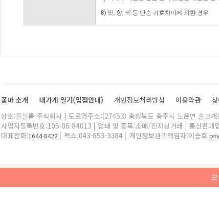
8) 맛, 향, 색 등 단순 기호차이에 의한 경우
꽃마 소개
내가게 열기(입점안내)
개인정보처리방침
이용약관
찾
상호:올블룸 주식회사 | 도로명주소:(27453) 충청북도 충주시 노은면 솔고개로 
사업자등록번호:105-86-84013 | 업태 및 종목:소매/전자상거래 | 통신판매
대표전화:
| 팩스:043-853-3384 | 개인정보관리책임자:이승호
1644-8422
pr
모