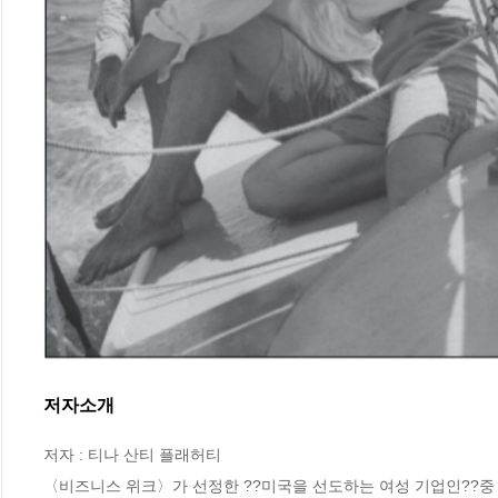
저자소개
저자 : 티나 산티 플래허티

〈비즈니스 위크〉가 선정한 ??미국을 선도하는 여성 기업인??중 