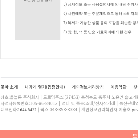
5) 상세정보 또는 사용설명서에 안내된 주의사
6) 사전예약 또는 주문제작으로 통해 소비자
7) 복제가 가능한 상품 등의 포장을 훼손한 경
8) 맛, 향, 색 등 단순 기호차이에 의한 경우
꽃마 소개
내가게 열기(입점안내)
개인정보처리방침
이용약관
찾
상호:올블룸 주식회사 | 도로명주소:(27453) 충청북도 충주시 노은면 솔고개로 
사업자등록번호:105-86-84013 | 업태 및 종목:소매/전자상거래 | 통신판매
대표전화:
| 팩스:043-853-3384 | 개인정보관리책임자:이승호
1644-8422
pr
모