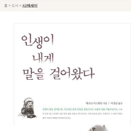
>
>
홈
도서
시/에세이