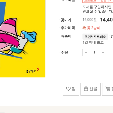
교보문고 ID 연결하기
도서를 구입하시면 
받으실 수 있습니다.
14,4
16,000원
ㆍ꽃마가
ㆍ추가혜택
꽃 2송이
ㆍ배송비
조건부무료배송
1일 이내 출고
ㆍ수량
찜
선물