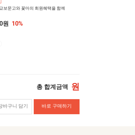
교보문고와 꽃마의 회원혜택을 함께
00원
10%
원
총 합계금액
장바구니 담기
바로 구매하기