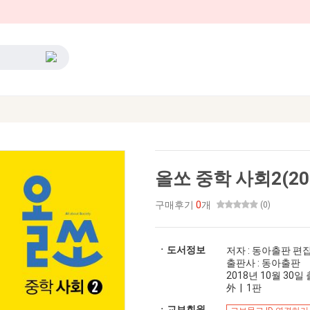
올쏘 중학 사회2(20
구매후기
0
개
(0)
ㆍ도서정보
저자 : 동아출판 편
출판사 : 동아출판
2018년 10월 30일 출
外 | 1판
ㆍ교보회원