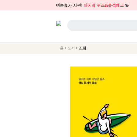
여름휴가 지원!
마지막 퀴즈&출석체크
💫
>
>
홈
도서
기타