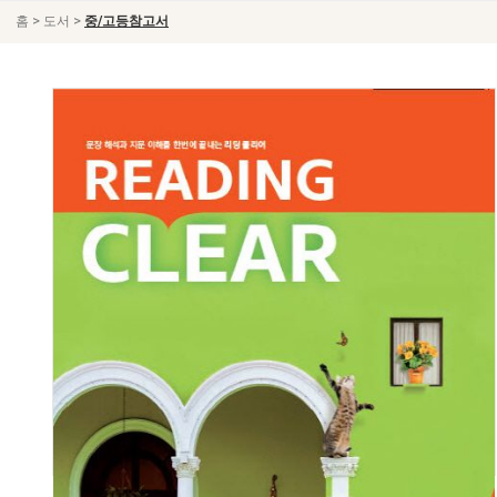
>
>
홈
도서
중/고등참고서