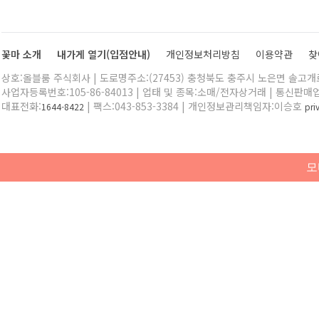
꽃마 소개
내가게 열기(입점안내)
개인정보처리방침
이용약관
찾
상호:올블룸 주식회사 | 도로명주소:(27453) 충청북도 충주시 노은면 솔고개로 
사업자등록번호:105-86-84013 | 업태 및 종목:소매/전자상거래 | 통신판매
대표전화:
| 팩스:043-853-3384 | 개인정보관리책임자:이승호
1644-8422
pr
모