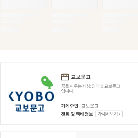
교보문고
꿈을 피우는 세상, 인터넷 교보문고
입니다.
가게주인 :
교보문고
전화 및 택배정보