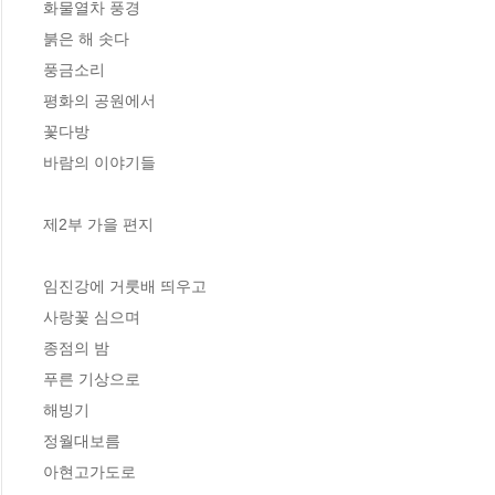
화물열차 풍경

붉은 해 솟다

풍금소리

평화의 공원에서

꽃다방

바람의 이야기들

제2부 가을 편지

임진강에 거룻배 띄우고

사랑꽃 심으며

종점의 밤

푸른 기상으로

해빙기

정월대보름

아현고가도로
