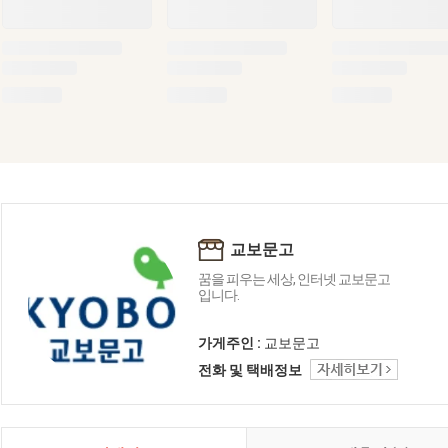
교보문고
꿈을 피우는 세상, 인터넷 교보문고
입니다.
가게주인 :
교보문고
전화 및 택배정보