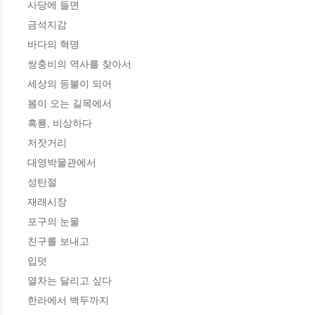
사당에 들면

금석지감

바다의 혁명

쌍충비의 역사를 찾아서

세상의 등불이 되어

봄이 오는 길목에서

흑룡, 비상하다

저잣거리

대영박물관에서

성탄절

재래시장

포구의 눈물

친구를 보내고

입덧

열차는 달리고 싶다

한라에서 백두까지
