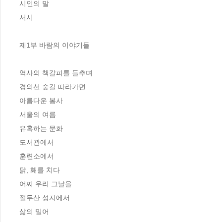
시인의 말

서시

제1부 바람의 이야기들

역사의 책갈피를 들추며

경의선 숲길 따라가면

아름다운 봉사

서울의 여름

유혹하는 문화

도서관에서

훈련소에서

닭, 홰를 치다

어찌 우리 그날을

절두산 성지에서

삶의 밀어
