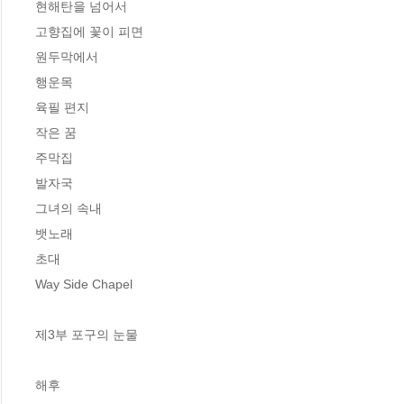
현해탄을 넘어서

고향집에 꽃이 피면

원두막에서

행운목

육필 편지

작은 꿈

주막집

발자국

그녀의 속내

뱃노래

초대

Way Side Chapel

제3부 포구의 눈물

해후
