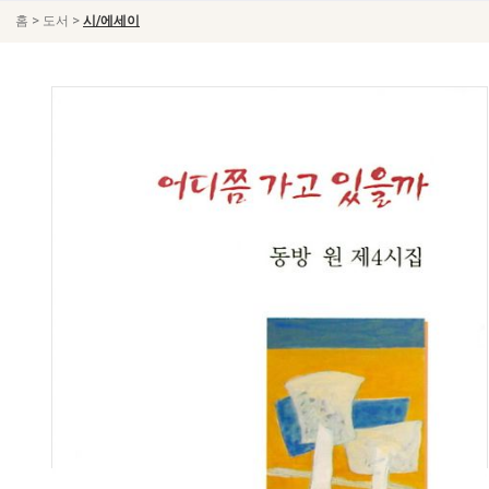
>
>
홈
도서
시/에세이