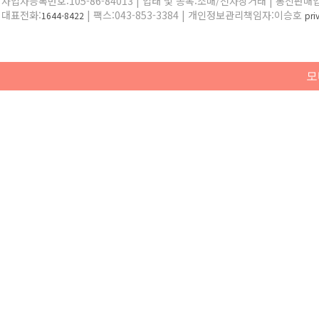
사업자등록번호:105-86-84013 | 업태 및 종목:소매/전자상거래 | 통신판매
대표전화:
| 팩스:043-853-3384 | 개인정보관리책임자:이승호
1644-8422
pr
모