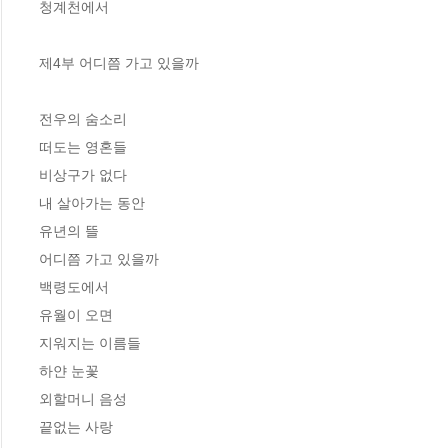
청계천에서

제4부 어디쯤 가고 있을까

전우의 숨소리

떠도는 영혼들

비상구가 없다

내 살아가는 동안

유년의 뜰

어디쯤 가고 있을까

백령도에서

유월이 오면

지워지는 이름들

하얀 눈꽃

외할머니 음성

끝없는 사랑
