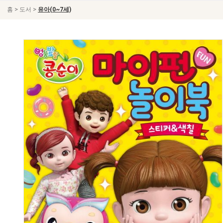
>
>
홈
도서
유아(0~7세)