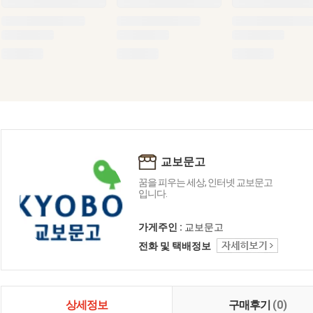
교보문고
꿈을 피우는 세상, 인터넷 교보문고
입니다.
가게주인 :
교보문고
전화 및 택배정보
상세정보
구매후기
(0)