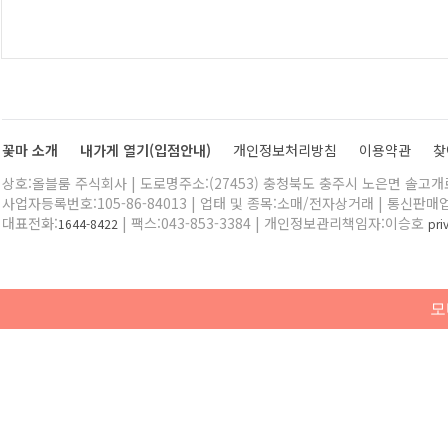
꽃마 소개
내가게 열기(입점안내)
개인정보처리방침
이용약관
찾
상호:올블룸 주식회사 | 도로명주소:(27453) 충청북도 충주시 노은면 솔고개로 
사업자등록번호:105-86-84013 | 업태 및 종목:소매/전자상거래 | 통신판매
대표전화:
| 팩스:043-853-3384 | 개인정보관리책임자:이승호
1644-8422
pr
모