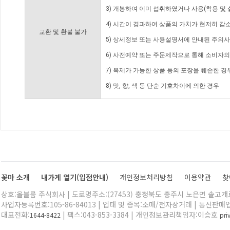
3) 개봉하여 이미 섭취하였거나 사용(착용 및 
4) 시간이 경과하여 상품의 가치가 현저히 감
교환 및 환불 불가
5) 상세정보 또는 사용설명서에 안내된 주의사
6) 사전예약 또는 주문제작으로 통해 소비자
7) 복제가 가능한 상품 등의 포장을 훼손한 경
8) 맛, 향, 색 등 단순 기호차이에 의한 경우
꽃마 소개
내가게 열기(입점안내)
개인정보처리방침
이용약관
찾
상호:올블룸 주식회사 | 도로명주소:(27453) 충청북도 충주시 노은면 솔고개로 
사업자등록번호:105-86-84013 | 업태 및 종목:소매/전자상거래 | 통신판매
대표전화:
| 팩스:043-853-3384 | 개인정보관리책임자:이승호
1644-8422
pr