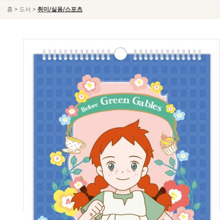
>
>
홈
도서
취미/실용/스포츠