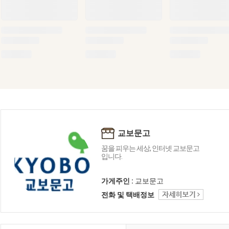
교보문고
꿈을 피우는 세상, 인터넷 교보문고
입니다.
가게주인 :
교보문고
전화 및 택배정보