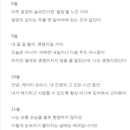
8월

아주 굉장히 슬퍼진다면 ‘절망’을 느낀 거야.

절망의 깊이는 우물 맨 밑바닥에 있는 것과 같단다.

9월 

내 말 잘 들어. 괜찮아질 거야.

오늘은 아니야. 어쩌면 내일이나 다음 주도 아니겠지.

하지만 절대로 괜찮아지지 않을 줄 알았는데, 나도 괜찮아졌단다.

10월

안녕, 케이티 모리스. 내 인생의 그 모든 시간 동안

내가 얘기하고 사랑할 수 있도록 항상 여기에 있어줘서 고마웠어.

11월

나는 보통 손님을 별로 환영하지 않지요.

이렇게 눈보라가 몰아치는 날에는 예외입니다만.
