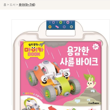
>
>
홈
도서
유아(0~7세)