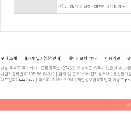
8) 맛, 향, 색 등 단순 기호차이에 의한 경우
꽃마 소개
내가게 열기(입점안내)
개인정보처리방침
이용약관
찾
상호:올블룸 주식회사 | 도로명주소:(27453) 충청북도 충주시 노은면 솔고개로 
사업자등록번호:105-86-84013 | 업태 및 종목:소매/전자상거래 | 통신판매
대표전화:
| 팩스:043-853-3384 | 개인정보관리책임자:이승호
1644-8422
pr
모