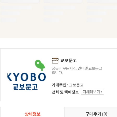
교보문고
꿈을 피우는 세상, 인터넷 교보문고
입니다.
가게주인 :
교보문고
전화 및 택배정보
상세정보
구매후기
(0)