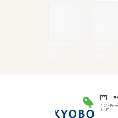
교보
꿈을 피우는
입니다.