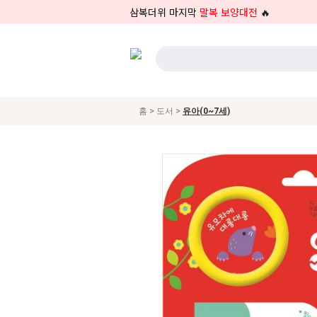
삼복더위 마지막
말복 보양대전
🔥
>
>
홈
도서
유아(0~7세)