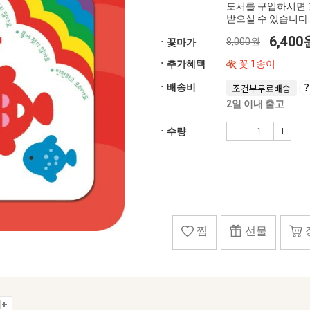
도서를 구입하시면 
받으실 수 있습니다.
6,40
8,000원
ㆍ꽃마가
ㆍ추가혜택
꽃 1송이
ㆍ배송비
조건부무료배송
2일 이내 출고
ㆍ수량
찜
선물
+