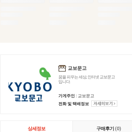
교보문고
꿈을 피우는 세상, 인터넷 교보문고
입니다.
가게주인 :
교보문고
전화 및 택배정보
상세정보
구매후기
(0)