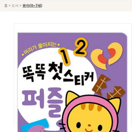
>
>
홈
도서
유아(0~7세)