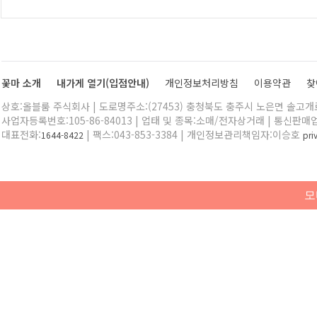
꽃마 소개
내가게 열기(입점안내)
개인정보처리방침
이용약관
찾
상호:올블룸 주식회사 | 도로명주소:(27453) 충청북도 충주시 노은면 솔고개로 
사업자등록번호:105-86-84013 | 업태 및 종목:소매/전자상거래 | 통신판매
대표전화:
| 팩스:043-853-3384 | 개인정보관리책임자:이승호
1644-8422
pr
모