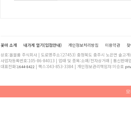
꽃마 소개
내가게 열기(입점안내)
개인정보처리방침
이용약관
찾
상호:올블룸 주식회사 | 도로명주소:(27453) 충청북도 충주시 노은면 솔고개로 
사업자등록번호:105-86-84013 | 업태 및 종목:소매/전자상거래 | 통신판매
대표전화:
| 팩스:043-853-3384 | 개인정보관리책임자:이승호
1644-8422
pr
모