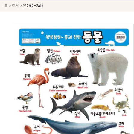
>
>
홈
도서
유아(0~7세)