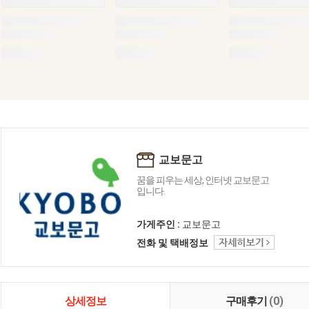
교보문고
꿈을 피우는 세상, 인터넷 교보문고
입니다.
가게주인 :
교보문고
전화 및 택배정보
상세정보
구매후기
(0)