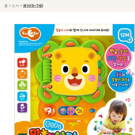
>
>
홈
도서
유아(0~7세)