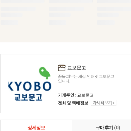
교보문고
꿈을 피우는 세상, 인터넷 교보문고
입니다.
가게주인 :
교보문고
전화 및 택배정보
상세정보
구매후기
(0)