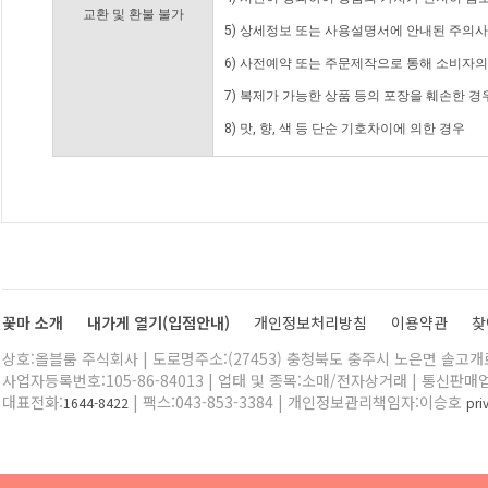
교환 및 환불 불가
5) 상세정보 또는 사용설명서에 안내된 주의사
6) 사전예약 또는 주문제작으로 통해 소비자
7) 복제가 가능한 상품 등의 포장을 훼손한 경
8) 맛, 향, 색 등 단순 기호차이에 의한 경우
꽃마 소개
내가게 열기(입점안내)
개인정보처리방침
이용약관
찾
상호:올블룸 주식회사 | 도로명주소:(27453) 충청북도 충주시 노은면 솔고개로 
사업자등록번호:105-86-84013 | 업태 및 종목:소매/전자상거래 | 통신판매
대표전화:
| 팩스:043-853-3384 | 개인정보관리책임자:이승호
1644-8422
pr