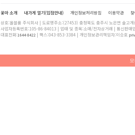
꽃마 소개
내가게 열기(입점안내)
개인정보처리방침
이용약관
찾
상호:올블룸 주식회사 | 도로명주소:(27453) 충청북도 충주시 노은면 솔고개로 
사업자등록번호:105-86-84013 | 업태 및 종목:소매/전자상거래 | 통신판매
대표전화:
| 팩스:043-853-3384 | 개인정보관리책임자:이승호
1644-8422
pr
모