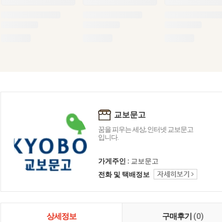
교보문고
꿈을 피우는 세상, 인터넷 교보문고
입니다.
가게주인 :
교보문고
전화 및 택배정보
상세정보
구매후기
(0)