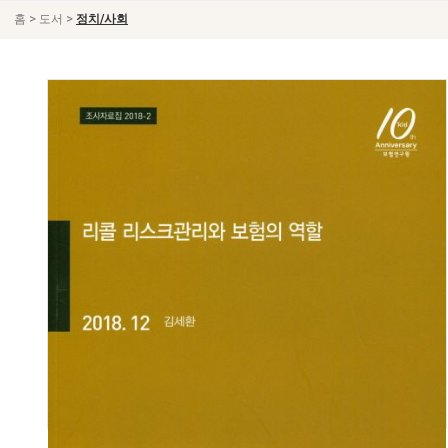
>
>
홈
도서
정치/사회