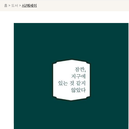
>
>
홈
도서
시/에세이