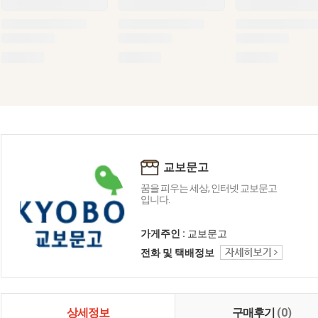
교보문고
꿈을 피우는 세상, 인터넷 교보문고
입니다.
가게주인 :
교보문고
전화 및 택배정보
상세정보
구매후기
(0)