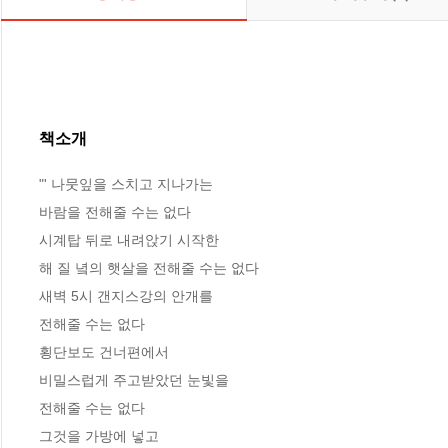
책소개
"' 나뭇잎을 스치고 지나가는

바람을 전해줄 수는 없다

시계탑 뒤로 내려앉기 시작한 

해 질 녘의 햇살을 전해줄 수는 없다

새벽 5시 갠지스강의 안개를

전해줄 수는 없다

횡단보도 건너편에서

비밀스럽게 주고받았던 눈빛을

전해줄 수는 없다

그것을 가방에 넣고
