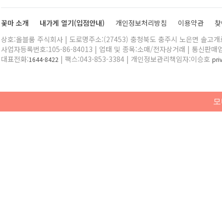
꽃마 소개
내가게 열기(입점안내)
개인정보처리방침
이용약관
찾
상호:올블룸 주식회사 | 도로명주소:(27453) 충청북도 충주시 노은면 솔고개로 
사업자등록번호:105-86-84013 | 업태 및 종목:소매/전자상거래 | 통신판매
대표전화:
| 팩스:043-853-3384 | 개인정보관리책임자:이승호
1644-8422
pr
모