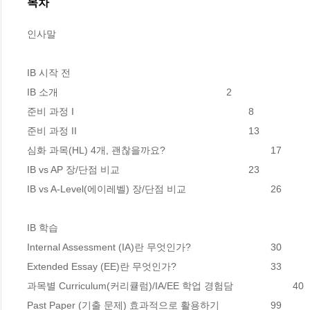
목차
인사말

IB 시작 전

IB 소개 								2

준비 과정 I								8

준비 과정 II								13

심화 과목(HL) 4개, 괜찮을까요? 					17

IB vs AP 장/단점 비교						23

IB vs A-Level(에이레벨) 장/단점 비교 				26

IB 학습

Internal Assessment (IA)란 무엇인가? 				30

Extended Essay (EE)란 무엇인가? 					33

과목별 Curriculum(커리큘럼)/IA/EE 학업 경험담			40

Past Paper (기출 문제) 효과적으로 활용하기 			99
