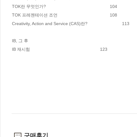
TOK란 무엇인가?							104

TOK 프레젠테이션 조언						108

Creativity, Action and Service (CAS)란?			          113

IB, 그 후

IB 재시험								123
구매후기