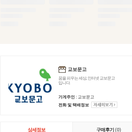
교보문고
꿈을 피우는 세상, 인터넷 교보문고
입니다.
가게주인 :
교보문고
전화 및 택배정보
상세정보
구매후기
(0)