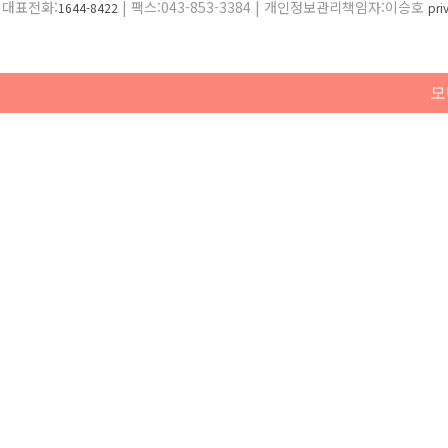
대표전화:
| 팩스:043-853-3384 | 개인정보관리책임자:이승호
1644-8422
pr
모