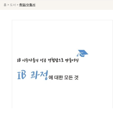
>
>
홈
도서
취업/수험서