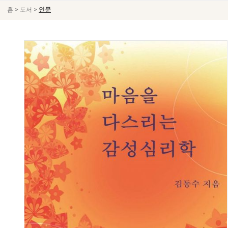
>
>
홈
도서
인문