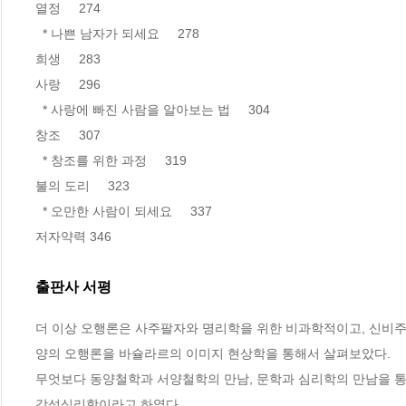
열정     274

  * 나쁜 남자가 되세요     278

희생     283

사랑     296

  * 사랑에 빠진 사람을 알아보는 법     304

창조     307

  * 창조를 위한 과정     319

불의 도리     323

  * 오만한 사람이 되세요     337

저자약력 346
출판사 서평
더 이상 오행론은 사주팔자와 명리학을 위한 비과학적이고, 신비주
양의 오행론을 바슐라르의 이미지 현상학을 통해서 살펴보았다. 

무엇보다 동양철학과 서양철학의 만남, 문학과 심리학의 만남을 통
감성심리학이라고 하였다.