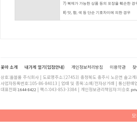
7) 복제가 가능한 상품 등의 포장을 훼손한 경
8) 맛, 향, 색 등 단순 기호차이에 의한 경우
꽃마 소개
내가게 열기(입점안내)
개인정보처리방침
이용약관
찾
상호:올블룸 주식회사 | 도로명주소:(27453) 충청북도 충주시 노은면 솔고개로 
사업자등록번호:105-86-84013 | 업태 및 종목:소매/전자상거래 | 통신판매
대표전화:
| 팩스:043-853-3384 | 개인정보관리책임자:이승호
1644-8422
pr
모