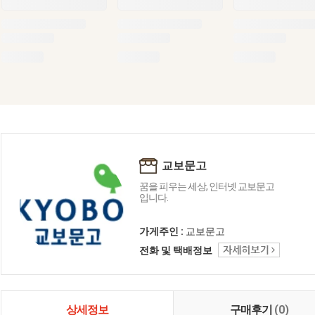
교보문고
꿈을 피우는 세상, 인터넷 교보문고
입니다.
가게주인 :
교보문고
전화 및 택배정보
상세정보
구매후기
(0)