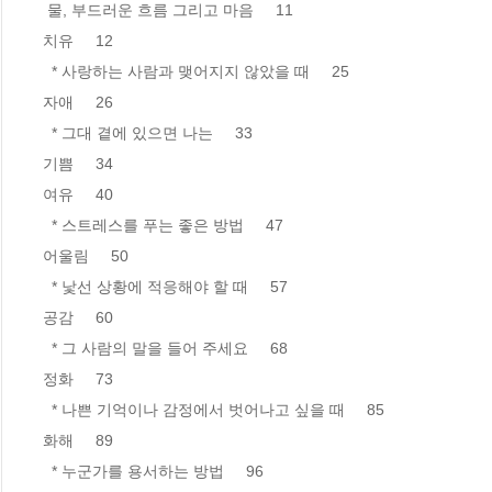
 물, 부드러운 흐름 그리고 마음     11

치유     12

  * 사랑하는 사람과 맺어지지 않았을 때     25

자애     26

  * 그대 곁에 있으면 나는     33

기쁨     34

여유     40

  * 스트레스를 푸는 좋은 방법     47

어울림     50

  * 낯선 상황에 적응해야 할 때     57

공감     60

  * 그 사람의 말을 들어 주세요     68

정화     73

  * 나쁜 기억이나 감정에서 벗어나고 싶을 때     85

화해     89

  * 누군가를 용서하는 방법     96
