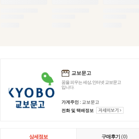
교보문고
꿈을 피우는 세상, 인터넷 교보문고
입니다.
가게주인 :
교보문고
전화 및 택배정보
상세정보
구매후기
(0)