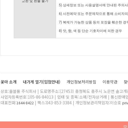
교환 및 환불 불가
5) 상세정보 또는 사용설명서에 안내된 주의사
6) 사전예약 또는 주문제작으로 통해 소비자
7) 복제가 가능한 상품 등의 포장을 훼손한 경
8) 맛, 향, 색 등 단순 기호차이에 의한 경우
꽃마 소개
내가게 열기(입점안내)
개인정보처리방침
이용약관
찾
상호:올블룸 주식회사 | 도로명주소:(27453) 충청북도 충주시 노은면 솔고개로 
사업자등록번호:105-86-84013 | 업태 및 종목:소매/전자상거래 | 통신판매
대표전화:
| 팩스:043-853-3384 | 개인정보관리책임자:이승호
1644-8422
pr
모