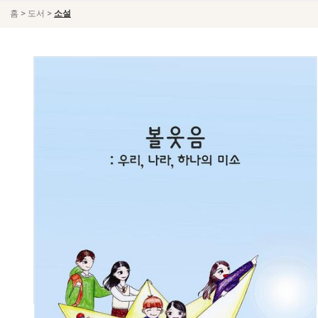
>
>
홈
도서
소설