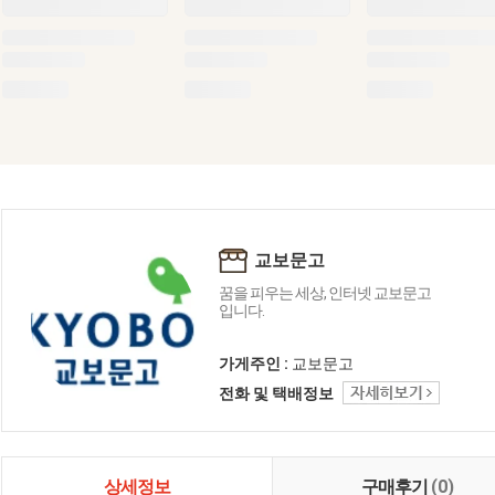
교보문고
꿈을 피우는 세상, 인터넷 교보문고
입니다.
가게주인 :
교보문고
전화 및 택배정보
상세정보
구매후기
(0)