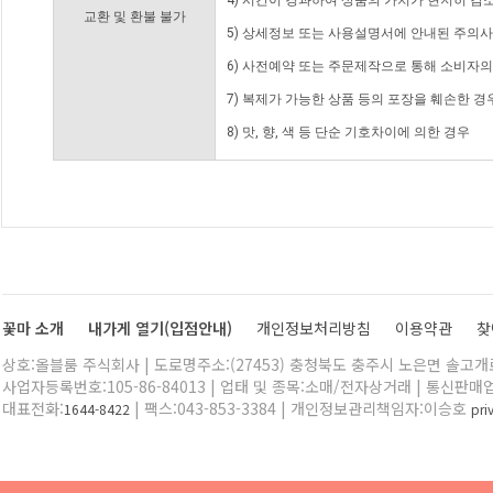
4) 시간이 경과하여 상품의 가치가 현저히 감
교환 및 환불 불가
5) 상세정보 또는 사용설명서에 안내된 주의사
6) 사전예약 또는 주문제작으로 통해 소비자
7) 복제가 가능한 상품 등의 포장을 훼손한 경
8) 맛, 향, 색 등 단순 기호차이에 의한 경우
꽃마 소개
내가게 열기(입점안내)
개인정보처리방침
이용약관
찾
상호:올블룸 주식회사 | 도로명주소:(27453) 충청북도 충주시 노은면 솔고개로 
사업자등록번호:105-86-84013 | 업태 및 종목:소매/전자상거래 | 통신판매
대표전화:
| 팩스:043-853-3384 | 개인정보관리책임자:이승호
1644-8422
pr