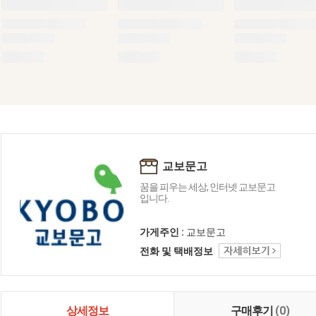
교보문고
꿈을 피우는 세상, 인터넷 교보문고
입니다.
가게주인 :
교보문고
전화 및 택배정보
상세정보
구매후기
(0)