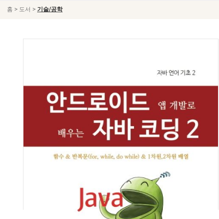
>
>
홈
도서
기술/공학