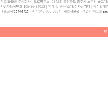
상호:올블룸 주식회사 | 도로명주소:(27453) 충청북도 충주시 노은면 솔고개로 
사업자등록번호:105-86-84013 | 업태 및 종목:소매/전자상거래 | 통신판매
대표전화:
| 팩스:043-853-3384 | 개인정보관리책임자:이승호
1644-8422
pr
모