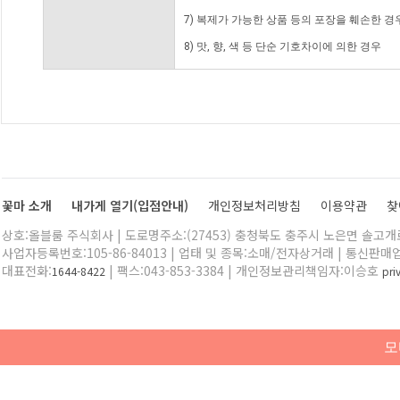
7) 복제가 가능한 상품 등의 포장을 훼손한 경
8) 맛, 향, 색 등 단순 기호차이에 의한 경우
꽃마 소개
내가게 열기(입점안내)
개인정보처리방침
이용약관
찾
상호:올블룸 주식회사 | 도로명주소:(27453) 충청북도 충주시 노은면 솔고개로 
사업자등록번호:105-86-84013 | 업태 및 종목:소매/전자상거래 | 통신판매
대표전화:
| 팩스:043-853-3384 | 개인정보관리책임자:이승호
1644-8422
pr
모