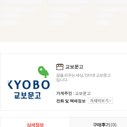
교보문고
꿈을 피우는 세상, 인터넷 교보문고
입니다.
가게주인 :
교보문고
전화 및 택배정보
상세정보
구매후기
(0)