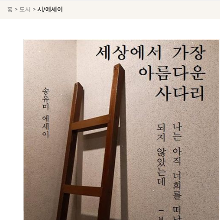
>
>
홈
도서
시/에세이