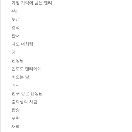
가장 기억에 남는 멘티

4년

늦잠

결석

판서

나도 너처럼

꿈

선생님

멘토도 멘티에게

비오는 날

커피

친구 같은 선생님

중학생의 사람

팝송

수학

새벽
