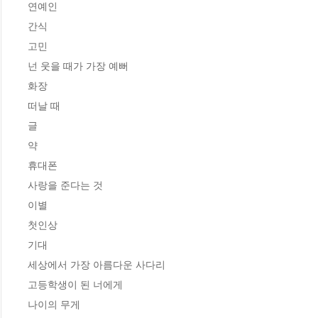
연예인

간식

고민

넌 웃을 때가 가장 예뻐

화장

떠날 때

글

약

휴대폰

사랑을 준다는 것

이별

첫인상

기대

세상에서 가장 아름다운 사다리

고등학생이 된 너에게

나이의 무게
