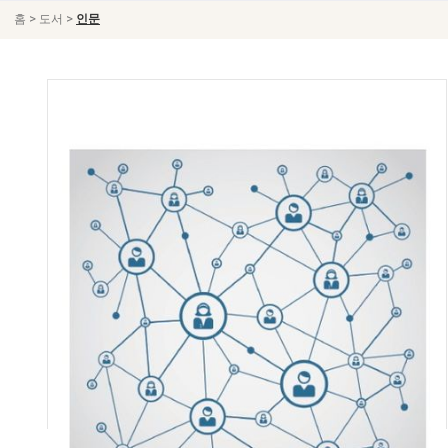
>
>
홈
도서
인문