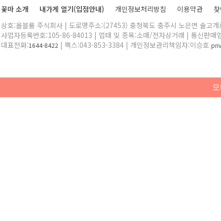
꽃마 소개
내가게 열기(입점안내)
개인정보처리방침
이용약관
찾
상호:올블룸 주식회사 | 도로명주소:(27453) 충청북도 충주시 노은면 솔고개로 
사업자등록번호:105-86-84013 | 업태 및 종목:소매/전자상거래 | 통신판매
대표전화:
| 팩스:043-853-3384 | 개인정보관리책임자:이승호
1644-8422
pr
모