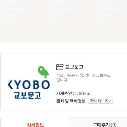
교보문고
꿈을 피우는 세상, 인터넷 교보문고
입니다.
가게주인 :
교보문고
전화 및 택배정보
상세정보
구매후기
(0)