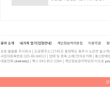
꽃마 소개
내가게 열기(입점안내)
개인정보처리방침
이용약관
찾
상호:올블룸 주식회사 | 도로명주소:(27453) 충청북도 충주시 노은면 솔고개로 
사업자등록번호:105-86-84013 | 업태 및 종목:소매/전자상거래 | 통신판매
대표전화:
| 팩스:043-853-3384 | 개인정보관리책임자:이승호
1644-8422
pr
모