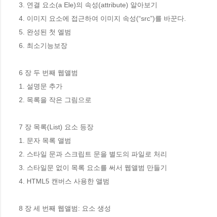
3. 연결 요소(a Ele)의 속성(attribute) 알아보기

4. 이미지 요소에 접근하여 이미지 속성(“src”)를 바꾼다.

5. 완성된 첫 엘범

6. 최소기능보장

6 장 두 번째 웹앨범 

1. 설명문 추가

2. 목록을 작은 그림으로

7 장 목록(List) 요소 등장

1. 문자 목록 앨범

2. 스타일 문과 스크립트 문을 별도의 파일로 처리

3. 스타일문 없이 목록 요소를 써서 웹앨범 만들기

4. HTML5 캔버스 사용한 앨범

8 장 세 번째 웹앨범: 요소 생성 
