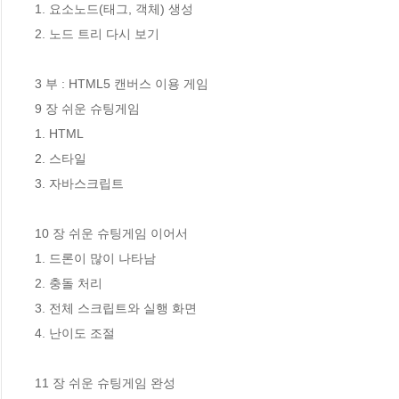
1. 요소노드(태그, 객체) 생성

2. 노드 트리 다시 보기

3 부 : HTML5 캔버스 이용 게임

9 장 쉬운 슈팅게임 

1. HTML

2. 스타일

3. 자바스크립트

10 장 쉬운 슈팅게임 이어서 

1. 드론이 많이 나타남

2. 충돌 처리

3. 전체 스크립트와 실행 화면

4. 난이도 조절

11 장 쉬운 슈팅게임 완성 
