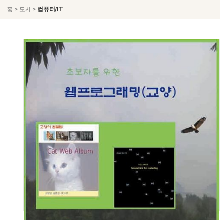
>
>
홈
도서
컴퓨터/IT