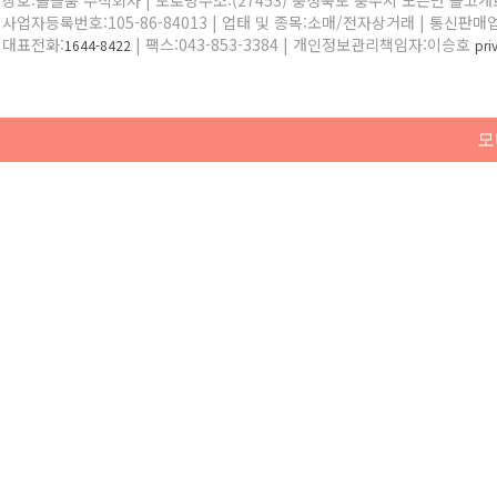
상호:올블룸 주식회사 | 도로명주소:(27453) 충청북도 충주시 노은면 솔고개로 
사업자등록번호:105-86-84013 | 업태 및 종목:소매/전자상거래 | 통신판매
대표전화:
| 팩스:043-853-3384 | 개인정보관리책임자:이승호
1644-8422
pr
모