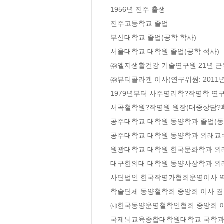
1956년 진주 출생

진주고등학교 졸업

부산대학교 졸업(공학 학사)

서울대학교 대학원 졸업(공학 석사)

㈜엘지생활건강 기술연구원 21년 근무(
㈜뷰티콜라겐 이사(연구위원: 2011년
1979년부터 사주명리학?작명학 연구
서곡철학원?작명원 원장(대중상담?후
공주대학교 대학원 동양학과 졸업(동양
공주대학교 대학원 동양학과 외래교수
원광대학교 대학원 한국문화학과 외래
대구한의대 대학원 동양사상학과 외래
사단법인 한국작명가협회운영이사 역
학술단체 동양철학회 중앙회 이사 겸
㈔한국동양운명철학인협회 중앙회 이사
국제뇌교육종합대학원대학교 국학과 