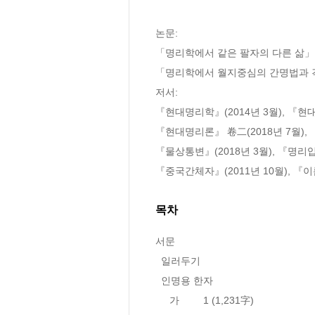
논문: 

「명리학에서 같은 팔자의 다른 삶」등
「명리학에서 월지중심의 간명법과 격
저서: 

『현대명리학』(2014년 3월), 『현대
『현대명리론』 卷二(2018년 7월), 
『물상통변』(2018년 3월), 『명리입문
『중국간체자』(2011년 10월), 『이
목차
서문

  일러두기

  인명용 한자                                                      (8,143字)

     가	 1 (1,231字)
