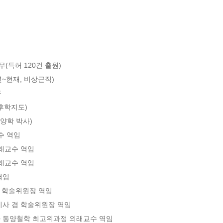
특허 120건 출원)

~현재, 비상근직)



학지도)

학 박사)

 역임

교수 역임

교수 역임

임

 학술위원장 역임

 겸 학술위원장 역임

동양철학 최고위과정 외래교수 역임
