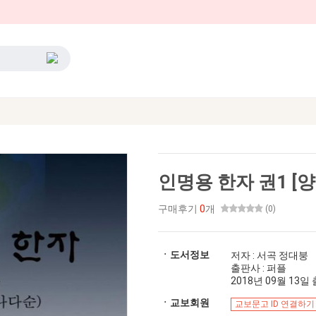
인명용 한자 권1 [양
구매후기
0
개
(0)
ㆍ도서정보
저자 : 서곡 정대붕
출판사 : 퍼플
2018년 09월 13일 출
ㆍ교보회원
교보문고 ID 연결하기