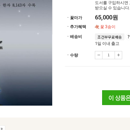
도서를 구입하시면 
받으실 수 있습니다.
65,000원
ㆍ꽃마가
ㆍ추가혜택
꽃 3송이
ㆍ배송비
조건부무료배송
1일 이내 출고
ㆍ수량
+