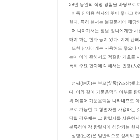
39년 동안의 작명 경험을 바탕으로 
  비록 인명용 한자의 뜻이 좋다고 하더라도 성명학(姓名學)에서 인명에 사용하면 불길하다고 통계적으로 판단한 한자를 ?불길문자(不吉文字)?라 
한다. 특히 본서는 불길문자에 해당
  더 나아가서는 장남·장녀에게만 사용해야 하는 한자, 장남·장녀에게는 사용하지 않는 한자, 차남·차녀에게 사용해야 하는 한자, 막내에게만 사용
해야 하는 한자 등이 있다. 이에 관
  또한 남자에게는 사용해도 좋으나 여자에게 사용하면 좋지 않은 한자, 또는 여자에게는 사용해도 좋으나 남자에게 사용하면 좋지 않은 한자가 있
는데 이에 관해서도 적절한 기호를 
특히 주요 한자에 대해서는 인명(人名
  성씨(姓氏)는 부모(父母)?조상(祖上)을 뜻하므로 성씨의 오행이 사주팔자에서 필요로 하는 오행에 해당되면 가문음덕이 지대(至大)하다고 말한
다. 이와 같이 가문음덕의 여부를 
와 더불어 가문음덕을 나타내므로 아
므로 가능한 그 항렬자를 사용하는 
당될 경우에는 그 항렬자를 사용하지 
분류하여 각 항렬자에 해당되는 한자
  성명(姓名)은 일반적으로 성씨와 항렬자와 이름자의 세 글자로 이루어져 있는데 이 중에서 어느 하나 중요하지 않은 것은 없다. 특히 인명(人名)은 