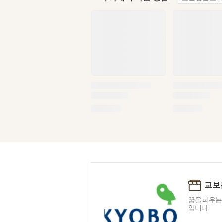
교보
꿈을 피우는
입니다.