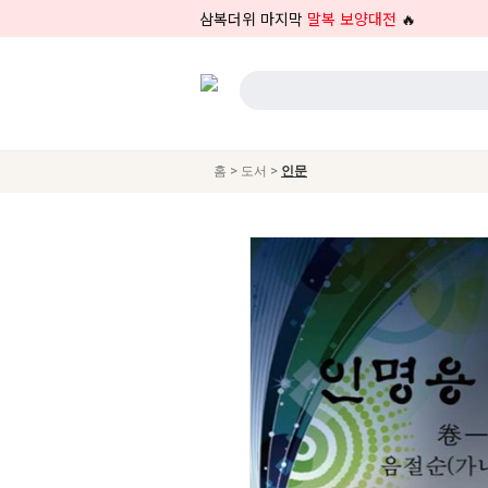
삼복더위 마지막
말복 보양대전
🔥
>
>
홈
도서
인문