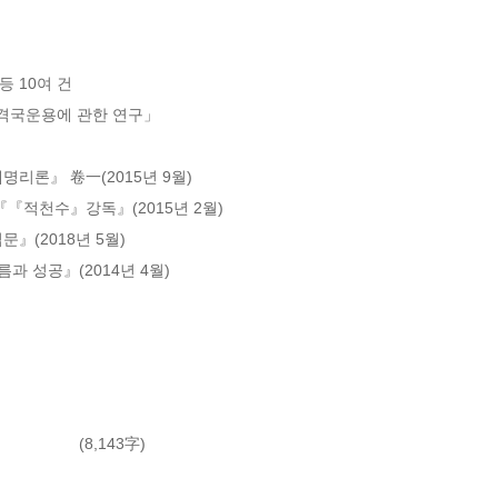
 10여 건

국운용에 관한 연구」

명리론』 卷一(2015년 9월)

『『적천수』강독』(2015년 2월)

』(2018년 5월)

름과 성공』(2014년 4월)