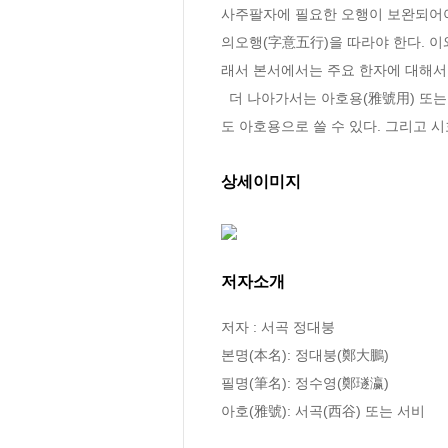
사주팔자에 필요한 오행이 보완되어야
의오행(字意五行)을 따라야 한다. 
래서 본서에서는 주요 한자에 대해서
  더 나아가서는 아호용(雅號用) 또는 시호용(諡號用)으로 사용되는 한자도 나타내었는데 여기에서 ?아호용?이라고 표시하지 않은 한자에 대해서
도 아호용으로 쓸 수 있다. 그리고 
상세이미지
저자소개
저자 : 서곡 정대붕

본명(本名): 정대붕(鄭大鵬)

필명(筆名): 정수영(鄭璲瀛)

아호(雅號): 서곡(西谷) 또는 서비
