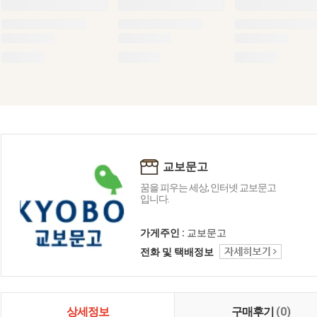
교보문고
꿈을 피우는 세상, 인터넷 교보문고
입니다.
가게주인 :
교보문고
전화 및 택배정보
상세정보
구매후기
(0)