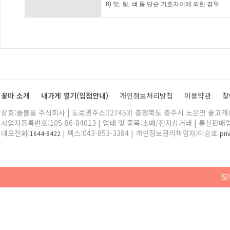
8) 맛, 향, 색 등 단순 기호차이에 의한 경우
꽃마 소개
내가게 열기(입점안내)
개인정보처리방침
이용약관
찾
상호:올블룸 주식회사 | 도로명주소:(27453) 충청북도 충주시 노은면 솔고개로 
사업자등록번호:105-86-84013 | 업태 및 종목:소매/전자상거래 | 통신판매
대표전화:
| 팩스:043-853-3384 | 개인정보관리책임자:이승호
1644-8422
pr
모