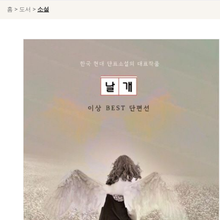
>
>
홈
도서
소설