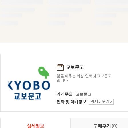
교보문고
꿈을 피우는 세상, 인터넷 교보문고
입니다.
가게주인 :
교보문고
전화 및 택배정보
상세정보
구매후기
(0)