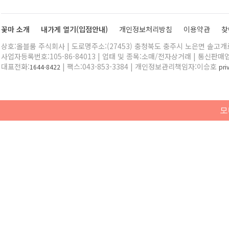
꽃마 소개
내가게 열기(입점안내)
개인정보처리방침
이용약관
찾
상호:올블룸 주식회사 | 도로명주소:(27453) 충청북도 충주시 노은면 솔고개로 
사업자등록번호:105-86-84013 | 업태 및 종목:소매/전자상거래 | 통신판매
대표전화:
| 팩스:043-853-3384 | 개인정보관리책임자:이승호
1644-8422
pr
모