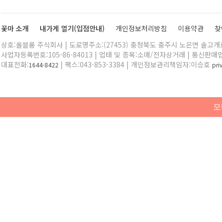
꽃마 소개
내가게 열기(입점안내)
개인정보처리방침
이용약관
찾
상호:올블룸 주식회사 | 도로명주소:(27453) 충청북도 충주시 노은면 솔고개로 
사업자등록번호:105-86-84013 | 업태 및 종목:소매/전자상거래 | 통신판매
대표전화:
| 팩스:043-853-3384 | 개인정보관리책임자:이승호
1644-8422
pr
모