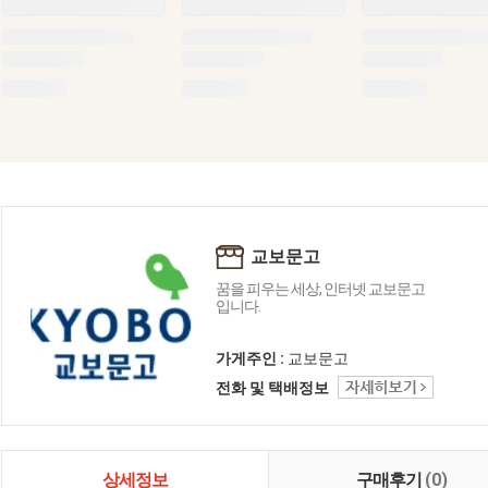
교보문고
꿈을 피우는 세상, 인터넷 교보문고
입니다.
가게주인 :
교보문고
전화 및 택배정보
상세정보
구매후기
(0)