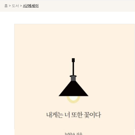
>
>
홈
도서
시/에세이