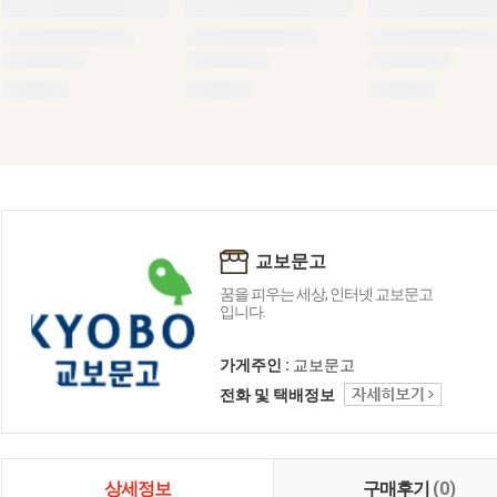
교보문고
꿈을 피우는 세상, 인터넷 교보문고
입니다.
가게주인 :
교보문고
전화 및 택배정보
상세정보
구매후기
(0)