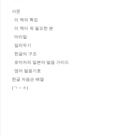
서문

  이 책의 특징

  이 책이 꼭 필요한 분

  머리말

  일러두기

  한글의 구조

  로마자의 일본어 발음 가이드

  영어 발음기호

한글 자음순 배열

(ㄱ ~ ㅎ)