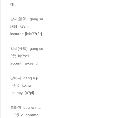
예：

강사(講師)  gang sa  

講師  k?shi 

lecturer  [lekt??r?r]

강세(强勢)  gang se  

?勢  ky?sei 

accent  [æksent]

강아지  gang a ji  

  子犬  koinu 

  puppy  [p?pi]

드라마  deu ra ma  

  ドラマ  dorama 
