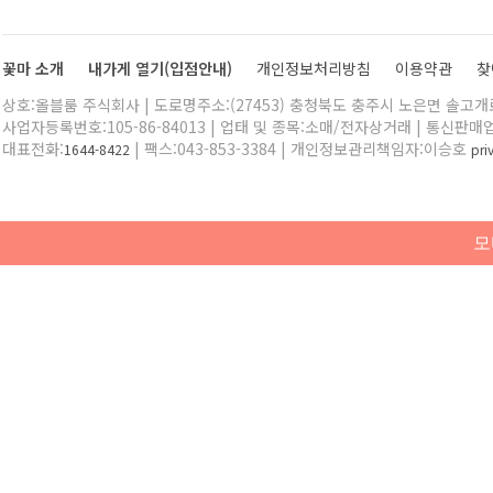
꽃마 소개
내가게 열기(입점안내)
개인정보처리방침
이용약관
찾
상호:올블룸 주식회사 | 도로명주소:(27453) 충청북도 충주시 노은면 솔고개로 
사업자등록번호:105-86-84013 | 업태 및 종목:소매/전자상거래 | 통신판매
대표전화:
| 팩스:043-853-3384 | 개인정보관리책임자:이승호
1644-8422
pr
모