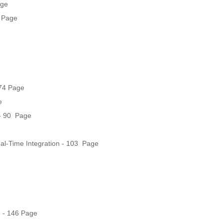
ge

 Page

74 Page



 90  Page

l-Time Integration - 103  Page

 - 146 Page
