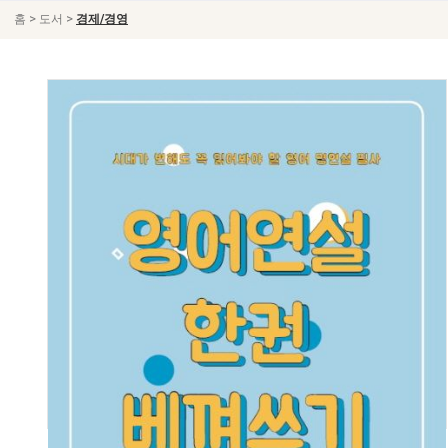
>
>
홈
도서
경제/경영