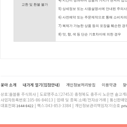
4) 시간이 경과하여 상품의 가치가 현저히 감
교환 및 환불 불가
5) 상세정보 또는 사용설명서에 안내된 주의사
6) 사전예약 또는 주문제작으로 통해 소비자
7) 복제가 가능한 상품 등의 포장을 훼손한 경
8) 맛, 향, 색 등 단순 기호차이에 의한 경우
꽃마 소개
내가게 열기(입점안내)
개인정보처리방침
이용약관
찾
상호:올블룸 주식회사 | 도로명주소:(27453) 충청북도 충주시 노은면 솔고개로 
사업자등록번호:105-86-84013 | 업태 및 종목:소매/전자상거래 | 통신판매
대표전화:
| 팩스:043-853-3384 | 개인정보관리책임자:이승호
1644-8422
pr