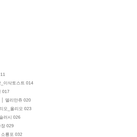
1

빵_이삭토스트 014

017

│ 델리만쥬 020

리오_올리오 023

슬러시 026

 029

소룡포 032
