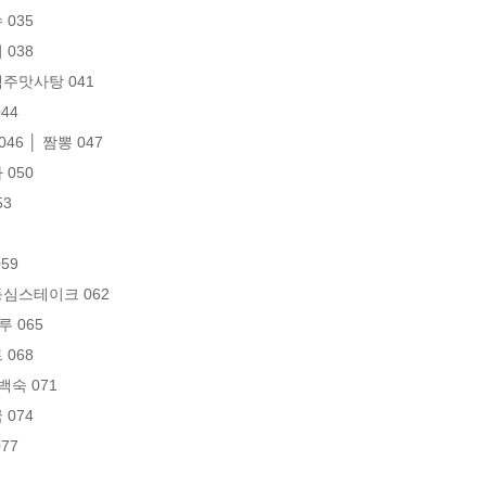
035

038

맥주맛사탕 041

4

6 │ 짬뽕 047

050

3

9

등심스테이크 062

 065

068

숙 071

074

7
