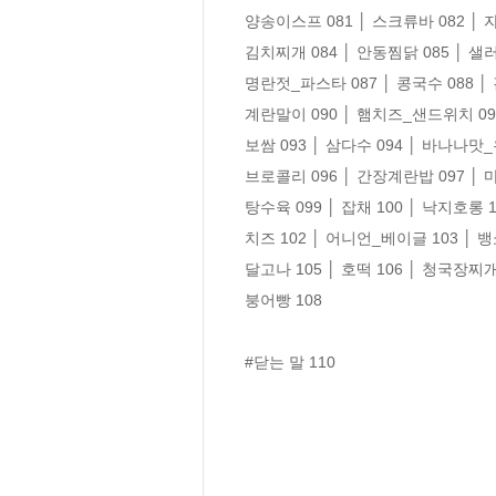
양송이스프 081 │ 스크류바 082 │ 
김치찌개 084 │ 안동찜닭 085 │ 샐러드
명란젓_파스타 087 │ 콩국수 088 │ 김
계란말이 090 │ 햄치즈_샌드위치 091
보쌈 093 │ 삼다수 094 │ 바나나맛_우
브로콜리 096 │ 간장계란밥 097 │ 마
탕수육 099 │ 잡채 100 │ 낙지호롱 10
치즈 102 │ 어니언_베이글 103 │ 뱅쇼
달고나 105 │ 호떡 106 │ 청국장찌개 
붕어빵 108

#닫는 말 110