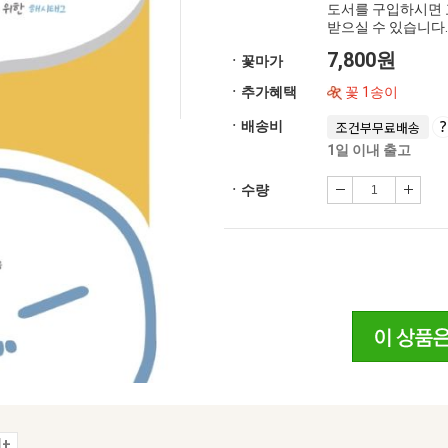
도서를 구입하시면 
받으실 수 있습니다.
7,800원
ㆍ꽃마가
ㆍ추가혜택
꽃 1송이
ㆍ배송비
조건부무료배송
1일 이내 출고
ㆍ수량
+