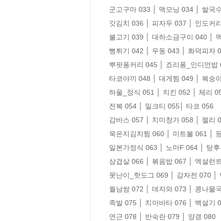
군고구마 033 │ 맥모닝 034 │ 쌀국수 
갓김치 036 │ 피자두 037 │ 인도커리 
불고기 039 │ 대하소금구이 040 │ 
뻥튀기 042 │ 우동 043 │ 화덕피자 04
뿌팟퐁커리 045 │ 죠리퐁_인디언밥 04
타코야끼 048 │ 대게찜 049 │ 복숭아 
하울_정식 051 │ 치킨 052 │ 체리 05
전복 054 │ 밀크티 055│ 타코 056

감바스 057 │ 치미창가 058 │ 젤리 05
묵은지김치찜 060 │ 미트볼 061 │ 
일본가정식 063 │ 노마F 064 │ 탕후루
삼겹살 066 │ 볶음밥 067 │ 엑설런트 
못난이_핫도그 069 │ 감자전 070 │ 백
월남쌈 072 │ 데자와 073 │ 콩나물국 
족발 075 │ 치아바타 076 │ 백설기 07
연근 078 │ 반숙란 079 │ 양갱 080
