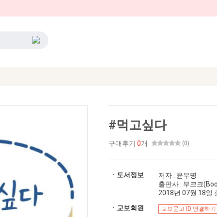
#먹고싶다
구매후기
0
개
(0)
ㆍ도서정보
저자 : 윤무명
출판사 : 부크크(Boo
2018년 07월 18일 출
ㆍ교보회원
교보문고 ID 연결하기