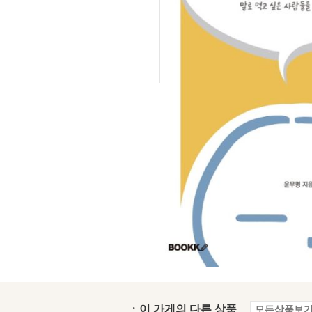
ㆍ이 가게의 다른 상품
모든상품보기