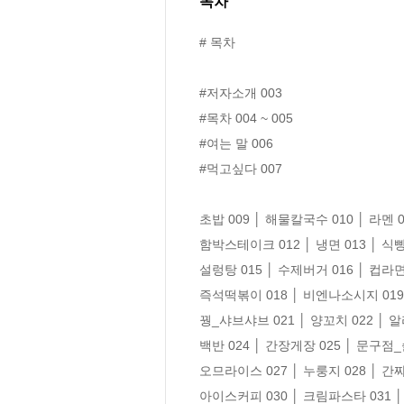
목차
# 목차

#저자소개 003

#목차 004 ~ 005

#여는 말 006

#먹고싶다 007

초밥 009 │ 해물칼국수 010 │ 라멘 01
함박스테이크 012 │ 냉면 013 │ 식
설렁탕 015 │ 수제버거 016 │ 컵라면 
즉석떡볶이 018 │ 비엔나소시지 019 
꿩_샤브샤브 021 │ 양꼬치 022 │ 알
백반 024 │ 간장게장 025 │ 문구점_
오므라이스 027 │ 누룽지 028 │ 간짜장
아이스커피 030 │ 크림파스타 031 │ 