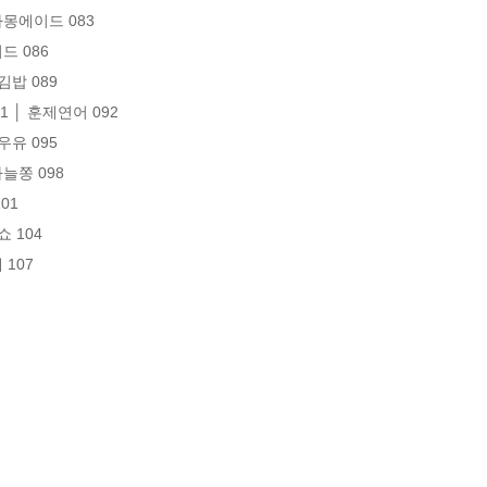
자몽에이드 083

 086

밥 089

 │ 훈제연어 092

유 095

늘쫑 098

1

 104

107
