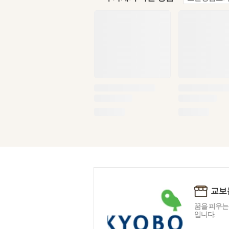
교보
꿈을 피우는
입니다.