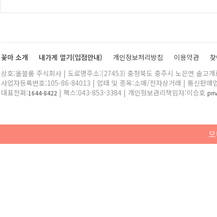
꽃마 소개
내가게 열기(입점안내)
개인정보처리방침
이용약관
찾
상호:올블룸 주식회사 | 도로명주소:(27453) 충청북도 충주시 노은면 솔고개로 
사업자등록번호:105-86-84013 | 업태 및 종목:소매/전자상거래 | 통신판매
대표전화:
| 팩스:043-853-3384 | 개인정보관리책임자:이승호
1644-8422
pr
모