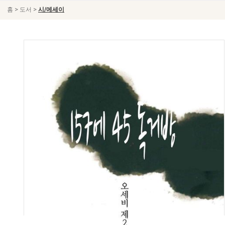
>
>
홈
도서
시/에세이