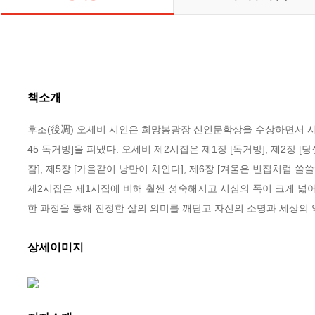
책소개
후조(後凋) 오세비 시인은 희망봉광장 신인문학상을 수상하면서 시인
45 독거방]을 펴냈다. 오세비 제2시집은 제1장 [독거방], 제2장 [당
잠], 제5장 [가을같이 낭만이 차인다], 제6장 [겨울은 빈집처럼 쓸쓸
제2시집은 제1시집에 비해 훨씬 성숙해지고 시심의 폭이 크게 넓어
한 과정을 통해 진정한 삶의 의미를 깨닫고 자신의 소명과 세상의 
상세이미지