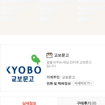
교보문고
꿈을 피우는 세상, 인터넷 교보문고
입니다.
가게주인 :
교보문고
전화 및 택배정보
상세정보
구매후기
(0)