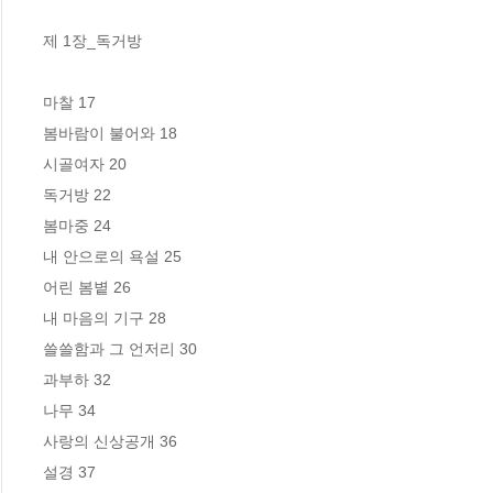
제 1장_독거방

마찰 17

봄바람이 불어와 18

시골여자 20

독거방 22

봄마중 24

내 안으로의 욕설 25

어린 봄볕 26

내 마음의 기구 28

쓸쓸함과 그 언저리 30

과부하 32

나무 34

사랑의 신상공개 36

설경 37
