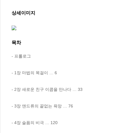
상세이미지
목차
- 프롤로그

- 1장 마법의 목걸이 … 6

- 2장 새로운 친구 이콥을 만나다 … 33

- 3장 앤드류의 끝없는 욕망 … 76

- 4장 슬픔의 비극 … 120
