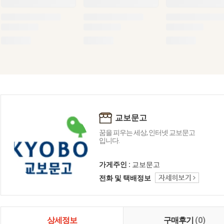
교보문고
꿈을 피우는 세상, 인터넷 교보문고
입니다.
가게주인 :
교보문고
전화 및 택배정보
상세정보
구매후기
(0)