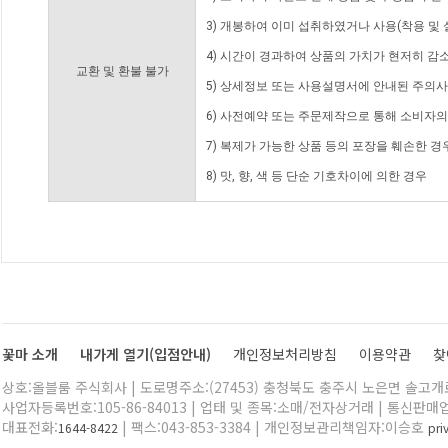
3) 개봉하여 이미 섭취하였거나 사용(착용 및 
4) 시간이 경과하여 상품의 가치가 현저히 감
교환 및 환불 불가
5) 상세정보 또는 사용설명서에 안내된 주의사
6) 사전예약 또는 주문제작으로 통해 소비자
7) 복제가 가능한 상품 등의 포장을 훼손한 경
8) 맛, 향, 색 등 단순 기호차이에 의한 경우
꽃마 소개
내가게 열기(입점안내)
개인정보처리방침
이용약관
찾
상호:올블룸 주식회사 | 도로명주소:(27453) 충청북도 충주시 노은면 솔고개로 
사업자등록번호:105-86-84013 | 업태 및 종목:소매/전자상거래 | 통신판매
대표전화:
| 팩스:043-853-3384 | 개인정보관리책임자:이승호
1644-8422
pr